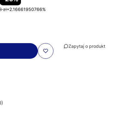
8 zł
+2.16661950766%
Zapytaj o produkt
0)