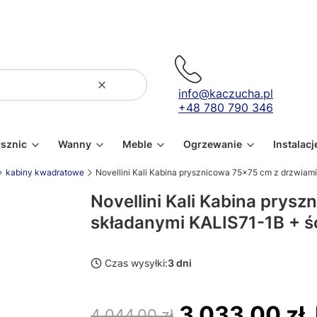
Wyczyść
Szukaj
info@kaczucha.pl
+48 780 790 346
ysznic
Wanny
Meble
Ogrzewanie
Instalacj
kabiny kwadratowe
Novellini Kali Kabina prysznicowa 75x75 cm z drzwiam
Novellini Kali Kabina prys
składanymi KALIS71-1B + ś
Czas wysyłki:
3 dni
3 033,00 zł
4 044,00 zł