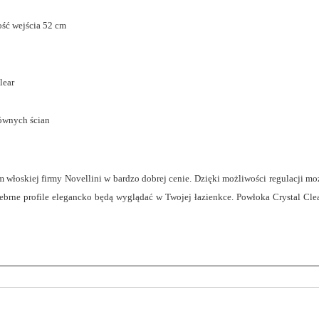
ość wejścia 52 cm
lear
równych ścian
łoskiej firmy Novellini w bardzo dobrej cenie. Dzięki możliwości regulacji moż
ebrne profile elegancko będą wyglądać w Twojej łazienkce. Powłoka Crystal Clea