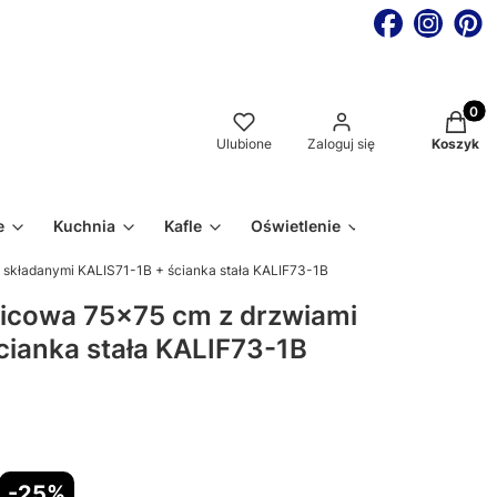
Produkt
Ulubione
Zaloguj się
Koszyk
e
Kuchnia
Kafle
Oświetlenie
i składanymi KALIS71-1B + ścianka stała KALIF73-1B
znicowa 75x75 cm z drzwiami
cianka stała KALIF73-1B
-25%