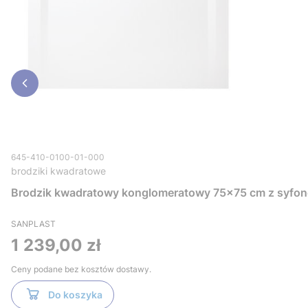
645-410-0100-01-000
brodziki kwadratowe
Brodzik kwadratowy konglomeratowy 75x75 cm z syfon
SANPLAST
Cena
1 239,00 zł
Ceny podane bez kosztów dostawy.
Do koszyka