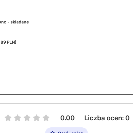
no - składane
189 PLN)
0.00
Liczba ocen: 0