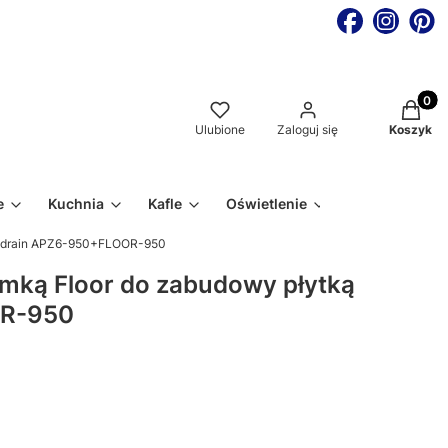
Produkt
Ulubione
Zaloguj się
Koszyk
e
Kuchnia
Kafle
Oświetlenie
lcadrain APZ6-950+FLOOR-950
amką Floor do zabudowy płytką
OR-950