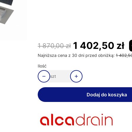
Poszczególne warianty mogą różnić się ceną
*
Długość odpływu
Wybierz
1 402,50 zł
1 870,00 zł
Najniższa cena z 30 dni przed obniżką:
1 402,50
Ilość
szt
Dodaj do koszyka