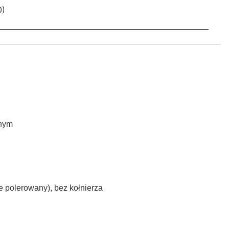
0)
rnym
e polerowany), bez kołnierza