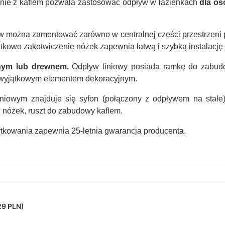
anie z kaflem pozwala zastosować odpływ w łazienkach
dla os
 można zamontować zarówno w centralnej części przestrzeni pr
atkowo zakotwiczenie nóżek zapewnia łatwą i szybką instalację
lnym lub drewnem.
Odpływ liniowy posiada ramkę do zabudo
 wyjątkowym elementem dekoracyjnym.
niowym znajduje się syfon (połączony z odpływem na stałe
w nóżek, ruszt do zabudowy kaflem.
tkowania zapewnia 25-letnia gwarancja producenta.
29 PLN)