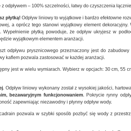
 z odpływem – 100% szczelności, łatwy do czyszczenia łączni
z płytką!
Odpływ liniowy to wyjątkowe i bardzo efektowne rozw
icowej, a oprócz tego stanowi wyjątkowy element dekoracyjny
. Wypełnienie płytką powoduje, że odpływ ukryjesz w podło
 będzie wyjątkowym elementem aranżacji.
szt odpływu prysznicowego przeznaczony jest do zabudowy k
wy kaflem pozwala zastosować w każdej aranżacji.
ępny jest w wielu wymiarach. Wybierz w opcjach: 30 cm, 55 c
ej
. Odpływ liniowy wykonany został z wysokiej jakości, hartowa
tnim, bezawaryjnym funkcjonowaniem
. Pokrycie rynny odp
zepność zapewniając niezawodny i płynny odpływ wody.
cadrain pozwala w szybki sposób pozbyć się wody z przestr