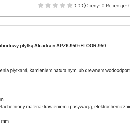
0.00
(Oceny: 0 Recenzje: 
 zabudowy płytką Alcadrain APZ6-950+FLOOR-950
nienia płytkami, kamieniem naturalnym lub drewnem wodoodpo
mm
szlachetniony materiał trawieniem i pasywacją, elektrochemiczni
8 mm