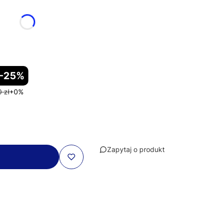
-25%
 zł
+0%
Zapytaj o produkt