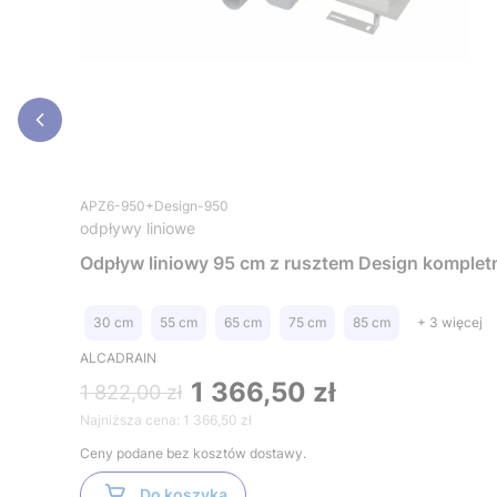
APZ6-950+Design-950
odpływy liniowe
Odpływ liniowy 95 cm z rusztem Design komplet
30 cm
55 cm
65 cm
75 cm
85 cm
+ 3 więcej
ALCADRAIN
1 366,50 zł
1 822,00 zł
Najniższa cena:
1 366,50 zł
Ceny podane bez kosztów dostawy.
Do koszyka