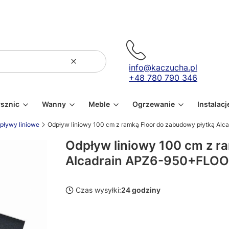
Wyczyść
Szukaj
info@kaczucha.pl
+48 780 790 346
ysznic
Wanny
Meble
Ogrzewanie
Instalacj
pływy liniowe
Odpływ liniowy 100 cm z ramką Floor do zabudowy płytką A
Odpływ liniowy 100 cm z r
Alcadrain APZ6-950+FLO
Czas wysyłki:
24 godziny
Wybierz wariant produktu: