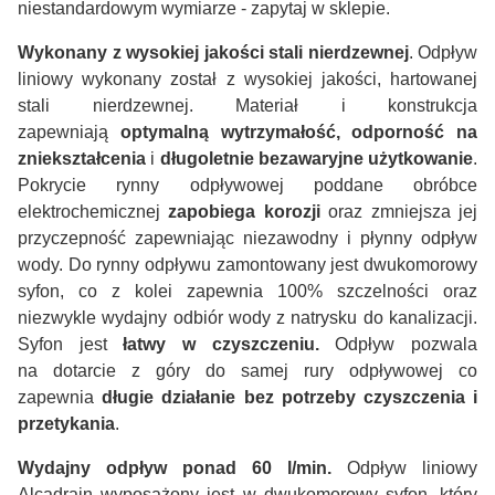
niestandardowym wymiarze - zapytaj w sklepie.
Wykonany z wysokiej jakości stali nierdzewnej
. Odpływ
liniowy wykonany został z wysokiej jakości, hartowanej
stali nierdzewnej. Materiał i konstrukcja
zapewniają
optymalną wytrzymałość, odporność na
zniekształcenia
i
długoletnie bezawaryjne użytkowanie
.
Pokrycie rynny odpływowej poddane obróbce
elektrochemicznej
zapobiega korozji
oraz zmniejsza jej
przyczepność zapewniając niezawodny i płynny odpływ
wody. Do rynny odpływu zamontowany jest dwukomorowy
syfon, co z kolei zapewnia 100% szczelności oraz
niezwykle wydajny odbiór wody z natrysku do kanalizacji.
Syfon jest
łatwy w czyszczeniu.
Odpływ pozwala
na dotarcie z góry do samej rury odpływowej co
zapewnia
długie działanie bez potrzeby czyszczenia i
przetykania
.
Wydajny odpływ ponad 60 l/min.
Odpływ liniowy
Alcadrain wyposażony jest w dwukomorowy syfon, który