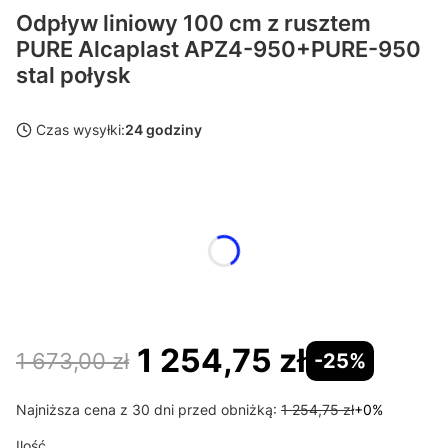
Odpływ liniowy 100 cm z rusztem
PURE Alcaplast APZ4-950+PURE-950
stal połysk
Czas wysyłki:
24 godziny
Wybierz wariant produktu:
Poszczególne warianty mogą różnić się ceną
*
Długość odpływu
Wybierz
1 254,75 zł
1 673,00 zł
-25%
Najniższa cena z 30 dni przed obniżką:
1 254,75 zł
+0%
Ilość