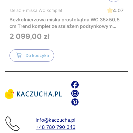
4.07
stelaż + miska WC komplet
Bezkołnierzowa miska prostokątna WC 35x50,5
cm Trend komplet ze stelażem podtynkowym
Tece i czarnym przyciskiem TeceNow
Cena
2 099,00 zł
TR2216+Tece
Do koszyka
info@kaczucha.pl
+48 780 790 346