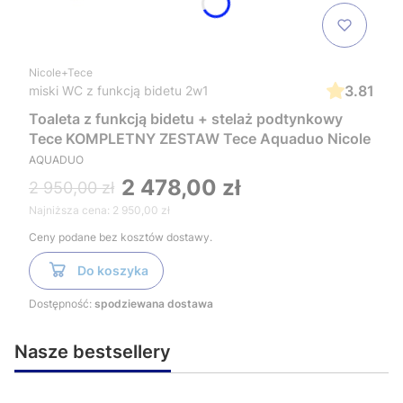
Nicole+Tece
3.81
miski WC z funkcją bidetu 2w1
Toaleta z funkcją bidetu + stelaż podtynkowy
Tece KOMPLETNY ZESTAW Tece Aquaduo Nicole
AQUADUO
2 478,00 zł
2 950,00 zł
Najniższa cena:
2 950,00 zł
Ceny podane bez kosztów dostawy.
Do koszyka
Dostępność:
spodziewana dostawa
Nasze bestsellery