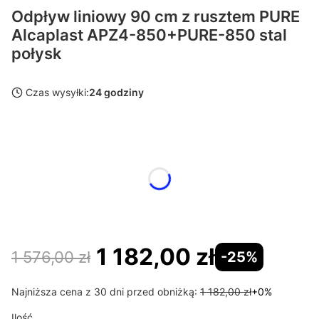
Odpływ liniowy 90 cm z rusztem PURE
Alcaplast APZ4-850+PURE-850 stal
połysk
Czas wysyłki:
24 godziny
Wybierz wariant produktu:
Poszczególne warianty mogą różnić się ceną
*
Długość odpływu
Wybierz
1 182,00 zł
1 576,00 zł
-25%
Najniższa cena z 30 dni przed obniżką:
1 182,00 zł
+0%
Ilość