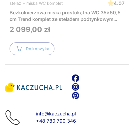
4.07
stelaż + miska WC komplet
Bezkołnierzowa miska prostokątna WC 35x50,5
cm Trend komplet ze stelażem podtynkowym
Tece i czarnym przyciskiem TeceNow
Cena
2 099,00 zł
TR2216+Tece
Do koszyka
info@kaczucha.pl
+48 780 790 346