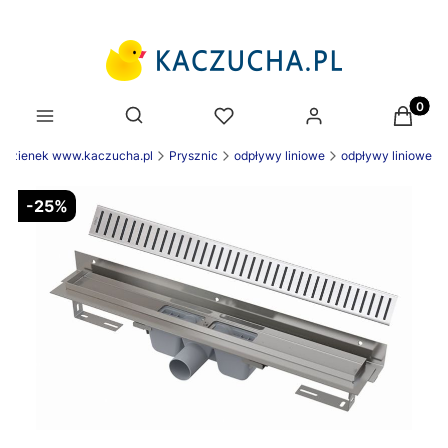
Produk
Otwórz wyszukiwarkę
łazienek www.kaczucha.pl
Prysznic
odpływy liniowe
odpływy liniowe
-25%