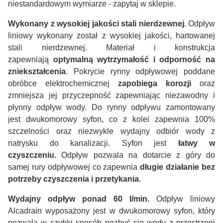
niestandardowym wymiarze - zapytaj w sklepie.
Wykonany z wysokiej jakości stali nierdzewnej
. Odpływ
liniowy wykonany został z wysokiej jakości, hartowanej
stali nierdzewnej. Materiał i konstrukcja
zapewniają
optymalną wytrzymałość i odporność na
zniekształcenia
. Pokrycie rynny odpływowej poddane
obróbce elektrochemicznej
zapobiega korozji
oraz
zmniejsza jej przyczepność zapewniając niezawodny i
płynny odpływ wody. Do rynny odpływu zamontowany
jest dwukomorowy syfon, co z kolei zapewnia 100%
szczelności oraz niezwykle wydajny odbiór wody z
natrysku do kanalizacji. Syfon jest
łatwy w
czyszczeniu.
Odpływ pozwala na dotarcie z góry do
samej rury odpływowej co zapewnia
długie działanie bez
potrzeby czyszczenia i przetykania
.
Wydajny odpływ ponad 60 l/min.
Odpływ liniowy
Alcadrain wyposażony jest w dwukomorowy syfon, który
pozwala w szybki sposób pozbyć się wody z przestrzeni