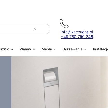
Wyczyść
Szukaj
info@kaczucha.pl
+48 780 790 346
ysznic
Wanny
Meble
Ogrzewanie
Instalacj