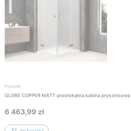
Prysznic
GLOBE COPPER MATT prostokątna kabina prysznicowa 
Cena
6 463,99 zł
Do koszyka