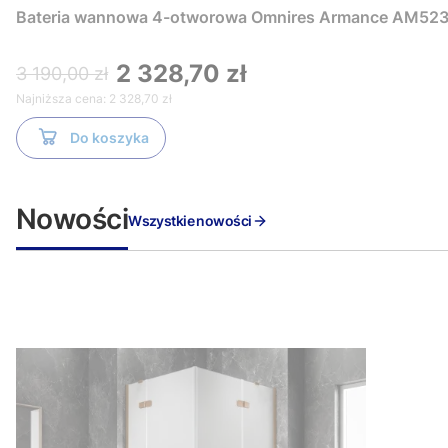
Bateria wannowa 4-otworowa Omnires Armance AM523
2 328,70 zł
3 190,00 zł
Najniższa cena:
2 328,70 zł
Do koszyka
Nowości
Wszystkie nowości