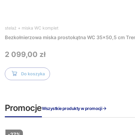
stelaż + miska WC komplet
Bezkołnierzowa miska prostokątna WC 35x50,5 cm Tre
Cena
2 099,00 zł
Do koszyka
Promocje
Wszystkie produkty w promocji
-27%