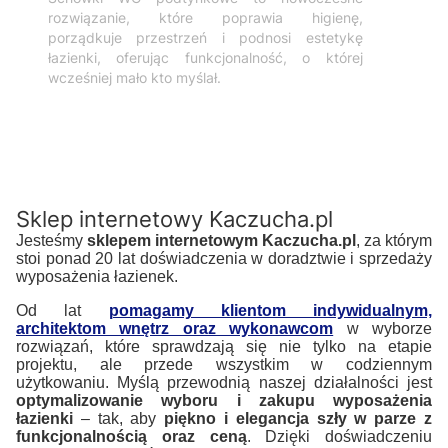
rozwiązanie, które poprawia higienę,
porządkuje przestrzeń i podnosi estetykę
łazienki, oferując funkcjonalność, o której
wcześniej mało kto myślał.
Sklep internetowy Kaczucha.pl
Jesteśmy
sklepem internetowym Kaczucha.pl
, za którym
stoi ponad 20 lat doświadczenia w doradztwie i sprzedaży
wyposażenia łazienek.
Od lat
pomagamy klientom indywidualnym,
architektom wnętrz oraz wykonawcom
w wyborze
rozwiązań, które sprawdzają się nie tylko na etapie
projektu, ale przede wszystkim w codziennym
użytkowaniu. Myślą przewodnią naszej działalności jest
optymalizowanie wyboru i zakupu wyposażenia
łazienki
– tak, aby
piękno i elegancja szły w parze z
funkcjonalnością oraz ceną
. Dzięki doświadczeniu