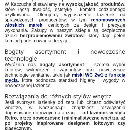
W Kaczucha.pl stawiamy na
wysoką jakość produktów
,
które łączą trwałość, estetykę i komfort codziennego
użytkowania. Oferujemy wyposażenie łazienek od
sprawdzonych producentów, w tym
renomowanych
włoskich marek
, cenionych za design i precyzję
wykonania. Zakupy w naszym sklepie są bezpieczne
dzięki
bezproblemowemu zwrotowi
, który daje pełen
komfort podejmowania decyzji.
Bogaty asortyment i nowoczesne
technologie
Wyróżnia nas
bogaty asortyment
– szeroki wybór
kolorów, wykończeń i wariantów oraz nowoczesne
technologie sanitarne, takie jak
miski WC 2w1 z funkcją
mycia
, które podnoszą standard higieny i wygody w
nowoczesnej łazience.
Rozwiązania do różnych stylów wnętrz
Jeśli tworzysz łazienkę od zera lub chcesz odświeżyć
wnętrze, w Kaczucha.pl znajdziesz rozwiązania
dopasowane do różnych aranżacji –
od łazienek w stylu
Retro, przez nowoczesne i minimalistyczne wnętrza, aż
po projekty inspirowane designem loftowym czy
klasycznym
.