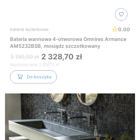
0.00
baterie łazienkowe
Bateria wannowa 4-otworowa Omnires Armance
AM5232BSB, mosiądz szczotkowany
2 328,70 zł
3 190,00 zł
Najniższa cena:
2 328,70 zł
Do koszyka