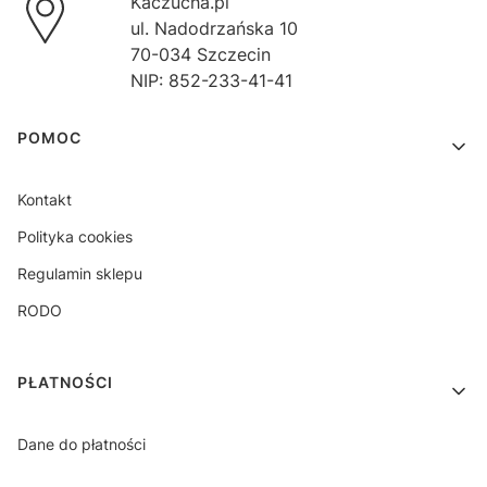
Kaczucha.pl
ul. Nadodrzańska 10
70-034 Szczecin
NIP: 852-233-41-41
Linki w stopce
POMOC
Kontakt
Polityka cookies
Regulamin sklepu
RODO
PŁATNOŚCI
Dane do płatności