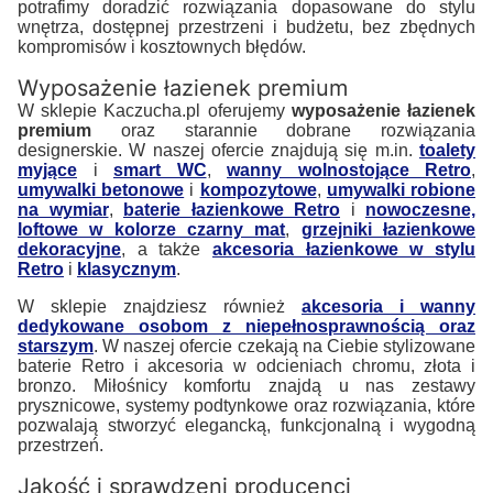
potrafimy doradzić rozwiązania dopasowane do stylu
wnętrza, dostępnej przestrzeni i budżetu, bez zbędnych
kompromisów i kosztownych błędów.
Wyposażenie łazienek premium
W sklepie Kaczucha.pl oferujemy
wyposażenie łazienek
premium
oraz starannie dobrane rozwiązania
designerskie. W naszej ofercie znajdują się m.in.
toalety
myjące
i
smart WC
,
wanny wolnostojące Retro
,
umywalki betonowe
i
kompozytowe
,
umywalki robione
na wymiar
,
baterie łazienkowe Retro
i
nowoczesne,
loftowe w kolorze czarny mat
,
grzejniki łazienkowe
dekoracyjne
, a także
akcesoria łazienkowe w stylu
Retro
i
klasycznym
.
W sklepie znajdziesz również
akcesoria i wanny
dedykowane osobom z niepełnosprawnością oraz
starszym
. W naszej ofercie czekają na Ciebie stylizowane
baterie Retro i akcesoria w odcieniach chromu, złota i
bronzo. Miłośnicy komfortu znajdą u nas zestawy
prysznicowe, systemy podtynkowe oraz rozwiązania, które
pozwalają stworzyć elegancką, funkcjonalną i wygodną
przestrzeń.
Jakość i sprawdzeni producenci