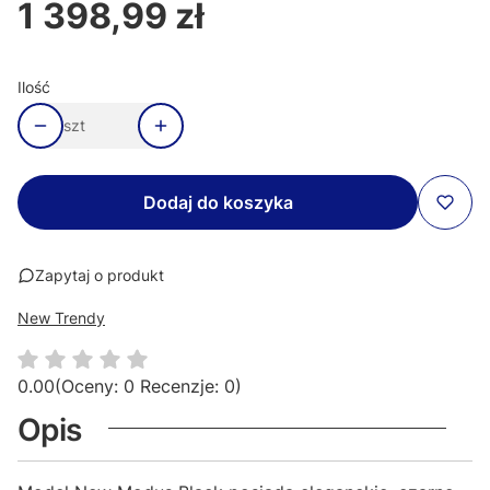
1 398,99 zł
Cena
Ilość
szt
Dodaj do koszyka
Zapytaj o produkt
New Trendy
0.00
(Oceny: 0 Recenzje: 0)
Opis