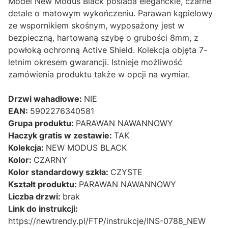
Model New Modus Black posiada eleganckie, czarne
detale o matowym wykończeniu. Parawan kąpielowy
ze wspornikiem skośnym, wyposażony jest w
bezpieczną, hartowaną szybę o grubości 8mm, z
powłoką ochronną Active Shield. Kolekcja objęta 7-
letnim okresem gwarancji. Istnieje możliwość
zamówienia produktu także w opcji na wymiar.
Drzwi wahadłowe:
NIE
EAN:
5902276340581
Grupa produktu:
PARAWAN NAWANNOWY
Haczyk gratis w zestawie:
TAK
Kolekcja:
NEW MODUS BLACK
Kolor:
CZARNY
Kolor standardowy szkła:
CZYSTE
Kształt produktu:
PARAWAN NAWANNOWY
Liczba drzwi:
brak
Link do instrukcji:
https://newtrendy.pl/FTP/instrukcje/INS-0788_NEW