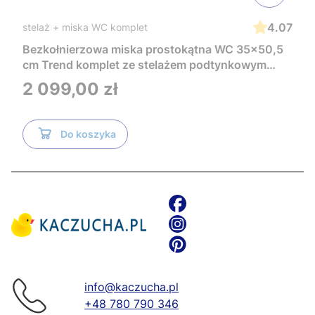
4.07
stelaż + miska WC komplet
Bezkołnierzowa miska prostokątna WC 35x50,5
cm Trend komplet ze stelażem podtynkowym
Tece i czarnym przyciskiem TeceNow
Cena
2 099,00 zł
TR2216+Tece
Do koszyka
info@kaczucha.pl
+48 780 790 346