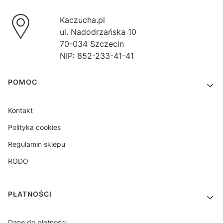
Kaczucha.pl
ul. Nadodrzańska 10
70-034 Szczecin
NIP: 852-233-41-41
Linki w stopce
POMOC
Kontakt
Polityka cookies
Regulamin sklepu
RODO
PŁATNOŚCI
Dane do płatności