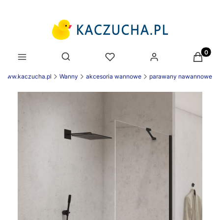
Produk
Otwórz wyszukiwarkę
k www.kaczucha.pl
Wanny
akcesoria wannowe
parawany nawannowe