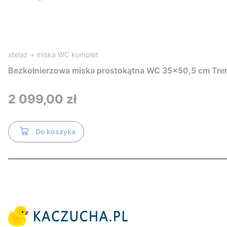
stelaż + miska WC komplet
Bezkołnierzowa miska prostokątna WC 35x50,5 cm Tre
Cena
2 099,00 zł
Do koszyka