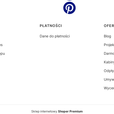
topce
PŁATNOŚCI
OFE
Dane do płatności
Blog
es
Proje
epu
Darm
Kabin
Odpł
Umywa
Wyce
Sklep internetowy
Shoper Premium