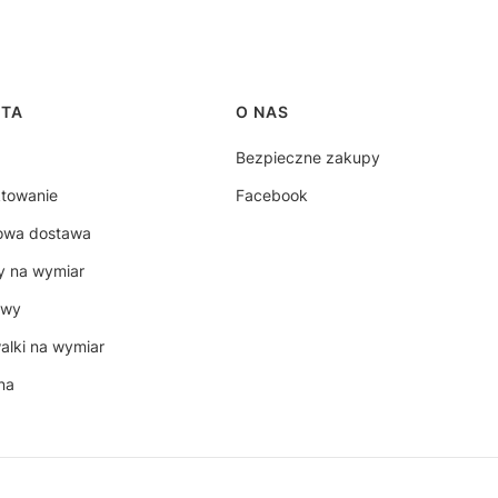
RTA
O NAS
Bezpieczne zakupy
ktowanie
Facebook
owa dostawa
y na wymiar
ywy
lki na wymiar
na