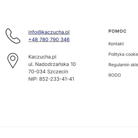
Linki w s
POMOC
info@kaczucha.pl
+48 780 790 346
Kontakt
Polityka cooki
Kaczucha.pl
ul. Nadodrzańska 10
Regulamin skl
70-034 Szczecin
RODO
NIP: 852-233-41-41