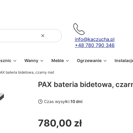
Wyczyść
Szukaj
info@kaczucha.pl
+48 780 790 346
ysznic
Wanny
Meble
Ogrzewanie
Instalacj
AX bateria bidetowa, czarny mat
PAX bateria bidetowa, czar
Czas wysyłki:
10 dni
780,00 zł
Cena