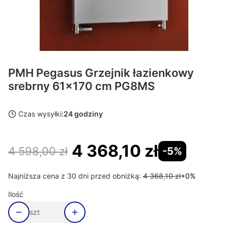
PMH Pegasus Grzejnik łazienkowy
srebrny 61x170 cm PG8MS
Czas wysyłki:
24 godziny
4 368,10 zł
4 598,00 zł
-5%
Najniższa cena z 30 dni przed obniżką:
4 368,10 zł
+0%
Ilość
szt