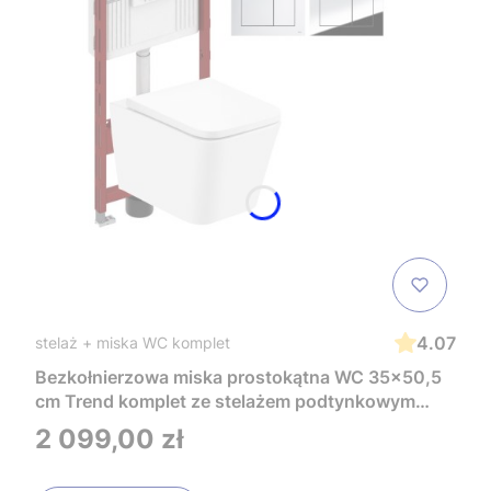
4.07
stelaż + miska WC komplet
Bezkołnierzowa miska prostokątna WC 35x50,5
cm Trend komplet ze stelażem podtynkowym
Tece i czarnym przyciskiem TeceNow
Cena
2 099,00 zł
TR2216+Tece