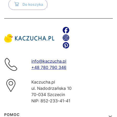
Do koszyka
info@kaczucha.pl
+48 780 790 346
Kaczucha.pl
ul. Nadodrzańska 10
70-034 Szczecin
NIP: 852-233-41-41
Linki w stopce
POMOC