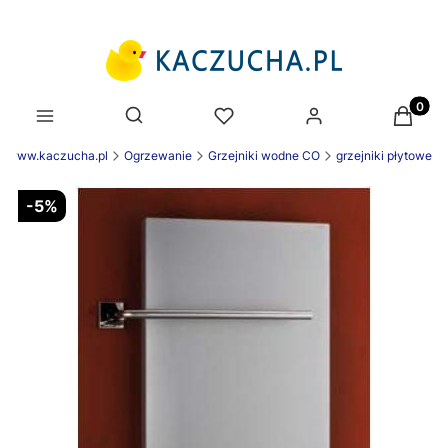
Produk
Otwórz wyszukiwarkę
k www.kaczucha.pl
Ogrzewanie
Grzejniki wodne CO
grzejniki płytowe
-5%