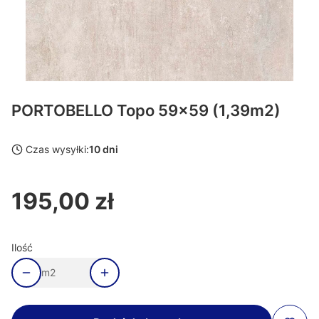
PORTOBELLO Topo 59x59 (1,39m2)
Czas wysyłki:
10 dni
195,00 zł
Cena
Ilość
m2