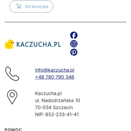
Do koszyka
info@kaczucha.pl
+48 780 790 346
Kaczucha.pl
ul. Nadodrzańska 10
70-034 Szczecin
NIP: 852-233-41-41
Linki w stopce
POMOC