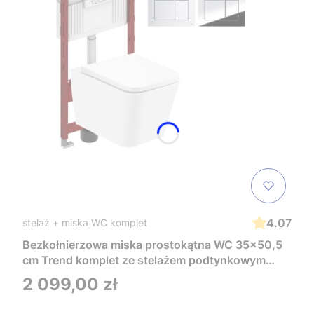
4.07
stelaż + miska WC komplet
Bezkołnierzowa miska prostokątna WC 35x50,5
cm Trend komplet ze stelażem podtynkowym
Tece i czarnym przyciskiem TeceNow
Cena
2 099,00 zł
TR2216+Tece