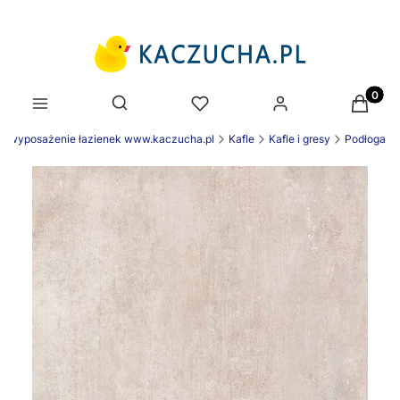
Produk
Otwórz wyszukiwarkę
wyposażenie łazienek www.kaczucha.pl
Kafle
Kafle i gresy
Podłoga