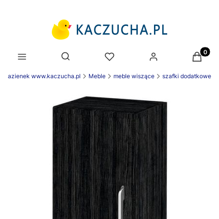
Produk
Otwórz wyszukiwarkę
e łazienek www.kaczucha.pl
Meble
meble wiszące
szafki dodatkowe