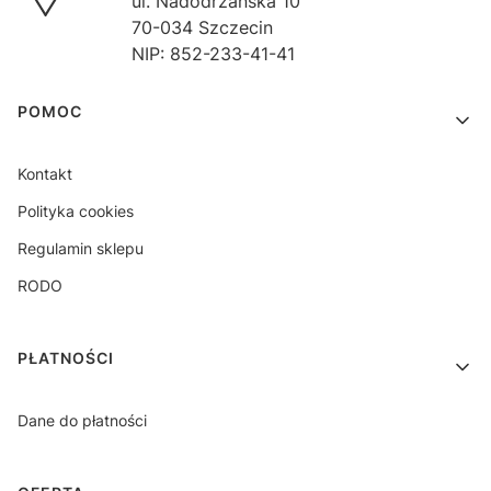
ul. Nadodrzańska 10
70-034 Szczecin
NIP: 852-233-41-41
Linki w stopce
POMOC
Kontakt
Polityka cookies
Regulamin sklepu
RODO
PŁATNOŚCI
Dane do płatności