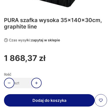
PURA szafka wysoka 35x140x30cm,
graphite line
Czas wysyłki:
zapytaj w sklepie
1 868,37 zł
Cena
Ilość
szt
Dodaj do koszyka