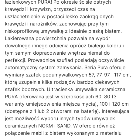
łazienkowych PURA! Po okresie ściśle ostrych
krawędzi i krzywizn, przyszedł czas na
uszlachetnienie w postaci lekko zaokrąglonych
krawędzi i narożników, zachowując przy tym
niskoprofilową umywalkę z idealnie płaską blatem.
Lakierowana powierzchnia pozwala na wybór
dowolnego innego odcienia oprócz białego koloru i
tym samym dopracowanie wnętrza niemal do
perfekcji. Prowadnice szuflad posiadają oczywiście
automatyczny system zamykania. Seria Pura oferuje
wymiary szafek podumywalkowych 57, 77, 97 i 117 cm,
którą uzupełnia kilka rodzajów bardzo ciekawych
szafek bocznych. Ultracienka umywalka ceramiczna
PURA oferowana jest w szerokościach 60, 80 (3
warianty umiejscowienia miejsca mycia), 100 i 120 cm
(dostępne z 1 lub 2 otworami na baterię). Interesująca
jest możliwość wyboru innych typów umywalek
ceramicznych NORM i SAND. W ofercie również
połączenie mebli z blatem wykonanym z materiału