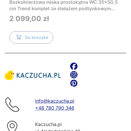
Bezkołnierzowa miska prostokątna WC 35x50,5
cm Trend komplet ze stelażem podtynkowym
Tece i czarnym przyciskiem TeceNow
Cena
2 099,00 zł
TR2216+Tece
Do koszyka
info@kaczucha.pl
+48 780 790 346
Kaczucha.pl