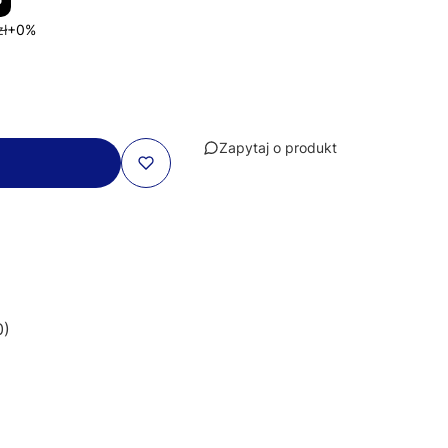
zł
+0%
Zapytaj o produkt
0)