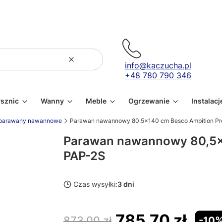
Wyczyść
Szukaj
info@kaczucha.pl
+48 780 790 346
ysznic
Wanny
Meble
Ogrzewanie
Instalacj
parawany nawannowe
Parawan nawannowy 80,5x140 cm Besco Ambition Pr
Parawan nawannowy 80,5x
PAP-2S
Czas wysyłki:
3 dni
785,70 zł
873,00 zł
-10