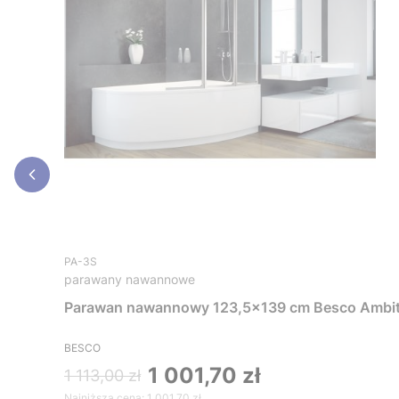
PA-3S
parawany nawannowe
Parawan nawannowy 123,5x139 cm Besco Ambit
BESCO
1 001,70 zł
1 113,00 zł
Najniższa cena:
1 001,70 zł