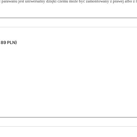
l parawanu jest uniwersalny dzięki czemu może być zamontowany z prawej albo z l
189 PLN)