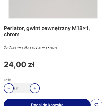
Perlator, gwint zewnętrzny M18x1,
chrom
Czas wysyłki:
zapytaj w sklepie
24,00 zł
Cena
Ilość
szt
Dodaj do koszyka