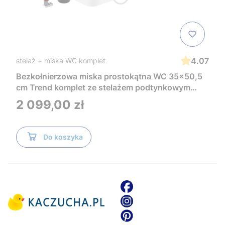
4.07
stelaż + miska WC komplet
Bezkołnierzowa miska prostokątna WC 35x50,5
cm Trend komplet ze stelażem podtynkowym
Tece i czarnym przyciskiem TeceNow
Cena
2 099,00 zł
TR2216+Tece
Do koszyka