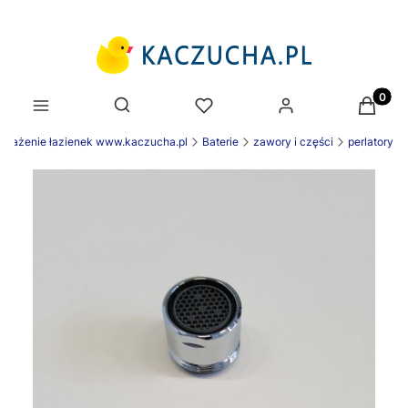
Produk
Otwórz wyszukiwarkę
osażenie łazienek www.kaczucha.pl
Baterie
zawory i części
perlatory