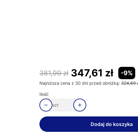
Poszczególne warianty mogą różnić się ceną
*
Kolor obudowy
Wybierz
*
Rama montażowa
Wybierz
347,61 zł
381,99 zł
-9%
Najniższa cena z 30 dni przed obniżką:
324,69 
Ilość
szt
Dodaj do koszyka