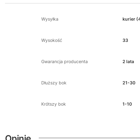
Wysyłka
kurier (
Wysokość
33
Gwarancja producenta
2 lata
Dłuższy bok
21-30
Krótszy bok
1-10
Opinie