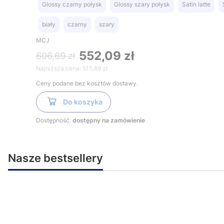
Glossy czarny połysk
Glossy szary połysk
Satin latte
biały
czarny
szary
MCJ
552,09 zł
606,69 zł
Najniższa cena:
515,69 zł
Ceny podane bez kosztów dostawy.
Do koszyka
Dostępność:
dostępny na zamówienie
Nasze bestsellery