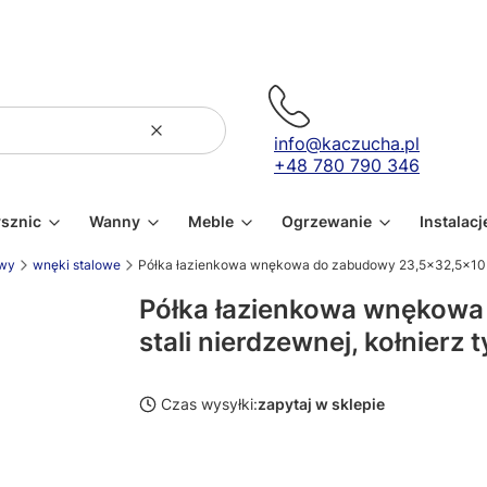
Wyczyść
Szukaj
info@kaczucha.pl
+48 780 790 346
ysznic
Wanny
Meble
Ogrzewanie
Instalacj
owy
wnęki stalowe
Półka łazienkowa wnękowa do zabudowy 23,5x32,5x10 cm
Półka łazienkowa wnękowa
stali nierdzewnej, kołnier
Czas wysyłki:
zapytaj w sklepie
Wybierz wariant produktu: