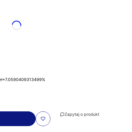
zł
+7.0590409313499%
Zapytaj o produkt