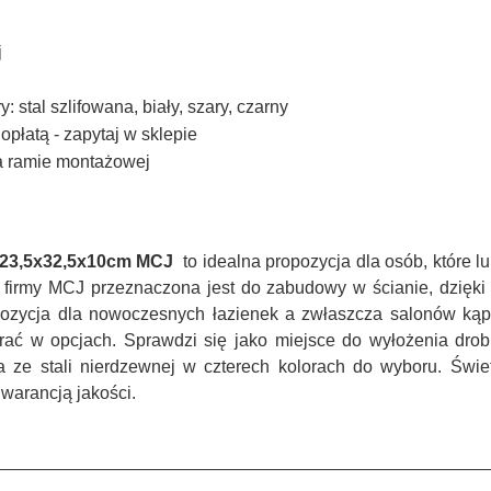
j
 stal szlifowana, biały, szary, czarny
dopłatą - zapytaj w sklepie
na ramie montażowej
 23,5x32,5x10cm MCJ
to idealna propozycja dla osób, które lu
 firmy MCJ przeznaczona jest do zabudowy w ścianie, dzięki c
zycja dla nowoczesnych łazienek a zwłaszcza salonów kąpie
brać w opcjach. Sprawdzi się jako miejsce do wyłożenia dro
 ze stali nierdzewnej w czterech kolorach do wyboru.
Świe
gwarancją jakości.