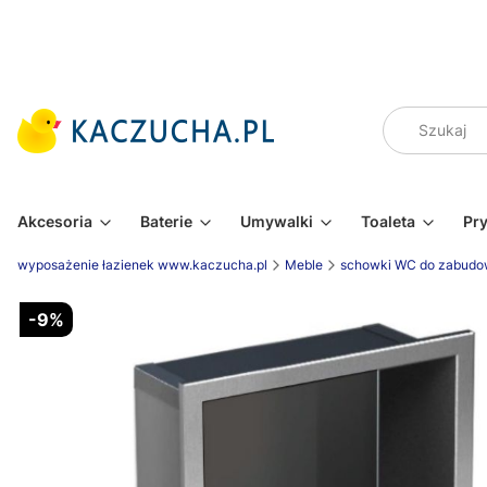
Akcesoria
Baterie
Umywalki
Toaleta
Pr
wyposażenie łazienek www.kaczucha.pl
Meble
schowki WC do zabud
-9%