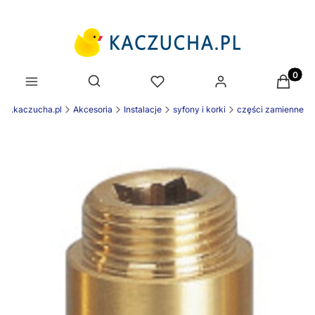
Produk
Otwórz wyszukiwarkę
ww.kaczucha.pl
Akcesoria
Instalacje
syfony i korki
części zamienne