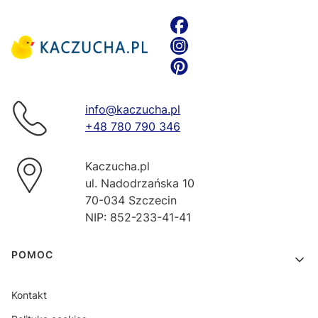
info@kaczucha.pl
+48 780 790 346
Kaczucha.pl
ul. Nadodrzańska 10
70-034 Szczecin
NIP: 852-233-41-41
Linki w stopce
POMOC
Kontakt