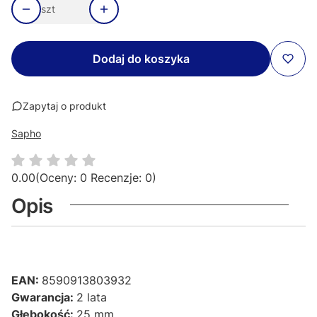
szt
Dodaj do koszyka
Zapytaj o produkt
Sapho
0.00
(Oceny: 0 Recenzje: 0)
Opis
EAN:
8590913803932
Gwarancja:
2 lata
Głębokość:
25 mm