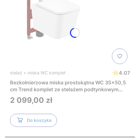
4.07
stelaż + miska WC komplet
Bezkołnierzowa miska prostokątna WC 35x50,5
cm Trend komplet ze stelażem podtynkowym
Tece i czarnym przyciskiem TeceNow
Cena
2 099,00 zł
TR2216+Tece
Do koszyka