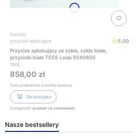
9240650
5.00
przyciski spłukujące
Przycisk spłukujący ze szkła, szkło białe,
przyciski białe TECE Loop 9240650
TECE
Cena
858,00 zł
Ceny podane bez kosztów dostawy.
Do koszyka
Dostępność:
produkt na zamówienie
Nasze bestsellery