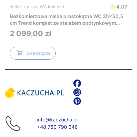
4.07
stelaż + miska WC komplet
Bezkołnierzowa miska prostokątna WC 35x50,5
cm Trend komplet ze stelażem podtynkowym
Tece i czarnym przyciskiem TeceNow
Cena
2 099,00 zł
TR2216+Tece
Do koszyka
info@kaczucha.pl
+48 780 790 346