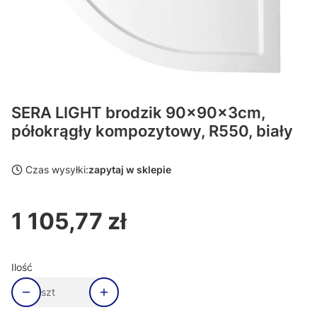
SERA LIGHT brodzik 90x90x3cm,
półokrągły kompozytowy, R550, biały
Czas wysyłki:
zapytaj w sklepie
1 105,77 zł
Cena
Ilość
szt