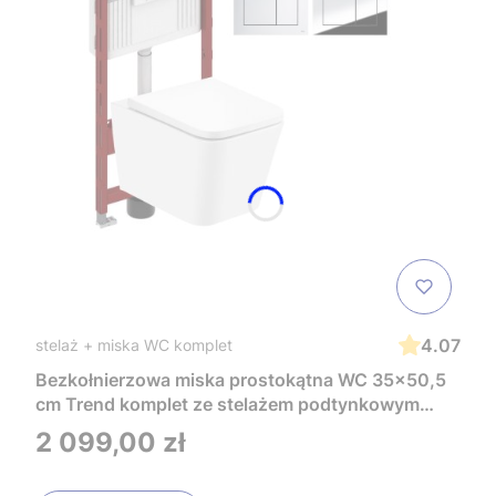
4.07
stelaż + miska WC komplet
Bezkołnierzowa miska prostokątna WC 35x50,5
cm Trend komplet ze stelażem podtynkowym
Tece i czarnym przyciskiem TeceNow
Cena
2 099,00 zł
TR2216+Tece