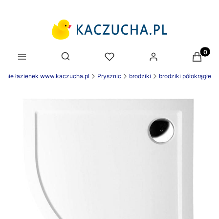
Produk
Otwórz wyszukiwarkę
enie łazienek www.kaczucha.pl
Prysznic
brodziki
brodziki półokrągłe