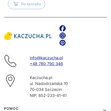
Do koszyka
info@kaczucha.pl
+48 780 790 346
Kaczucha.pl
ul. Nadodrzańska 10
70-034 Szczecin
NIP: 852-233-41-41
Linki w stopce
POMOC