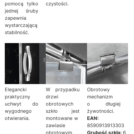
pomocą tylko
czystości.
jednej śruby
zapewnia
wystarczającą
stabilność.
Elegancki
W przypadku
Obrotowy
praktyczny
drzwi
mechanizm
uchwyt do
obrotowych
o długiej
wygodnego
szkło jest
żywotności.
otwierania.
montowane w
EAN:
zawiasie
8590913913303
obrotowym.
Grubość szkła:
6