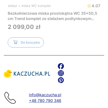
4.07
stelaż + miska WC komplet
Bezkołnierzowa miska prostokątna WC 35x50,5
cm Trend komplet ze stelażem podtynkowym
Tece i czarnym przyciskiem TeceNow
Cena
2 099,00 zł
TR2216+Tece
Do koszyka
info@kaczucha.pl
+48 780 790 346