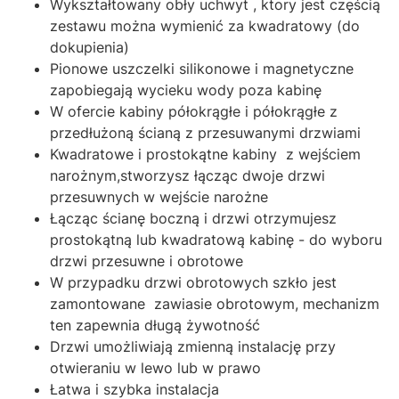
Wykształtowany obły uchwyt , ktory jest częścią
zestawu można wymienić za kwadratowy (do
dokupienia)
Pionowe uszczelki silikonowe i magnetyczne
zapobiegają wycieku wody poza kabinę
W ofercie kabiny półokrągłe i półokrągłe z
przedłużoną ścianą z przesuwanymi drzwiami
Kwadratowe i prostokątne kabiny z wejściem
narożnym,stworzysz łącząc dwoje drzwi
przesuwnych w wejście narożne
Łącząc ścianę boczną i drzwi otrzymujesz
prostokątną lub kwadratową kabinę - do wyboru
drzwi przesuwne i obrotowe
W przypadku drzwi obrotowych szkło jest
zamontowane zawiasie obrotowym, mechanizm
ten zapewnia długą żywotność
Drzwi umożliwiają zmienną instalację przy
otwieraniu w lewo lub w prawo
Łatwa i szybka instalacja