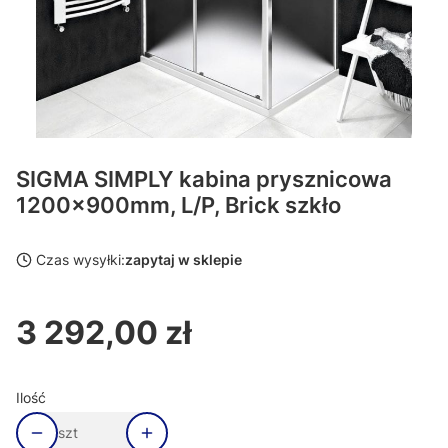
SIGMA SIMPLY kabina prysznicowa
1200x900mm, L/P, Brick szkło
Czas wysyłki:
zapytaj w sklepie
3 292,00 zł
Cena
Ilość
szt