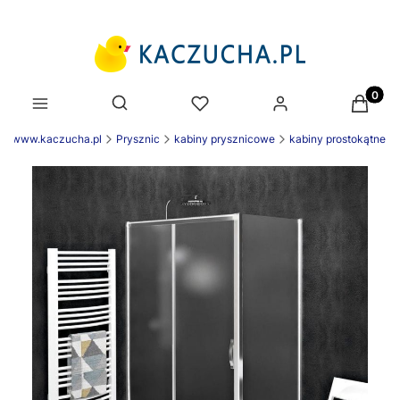
Produk
Otwórz wyszukiwarkę
ek www.kaczucha.pl
Prysznic
kabiny prysznicowe
kabiny prostokątne