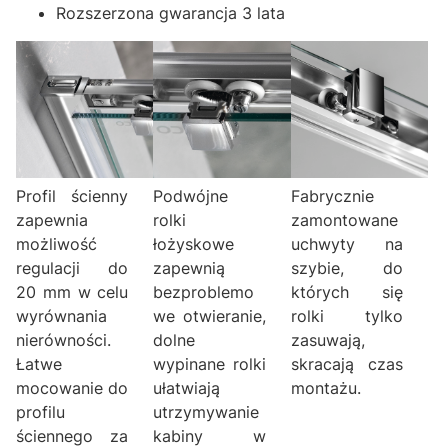
Rozszerzona gwarancja 3 lata
Profil ścienny
Fabrycznie
Podwójne
zapewnia
zamontowane
rolki
możliwość
uchwyty na
łożyskowe
regulacji do
szybie, do
zapewnią
20 mm w celu
których się
bezproblemo
wyrównania
rolki tylko
we otwieranie,
nierówności.
zasuwają,
dolne
Łatwe
skracają czas
wypinane rolki
mocowanie do
montażu.
ułatwiają
profilu
utrzymywanie
ściennego za
kabiny w