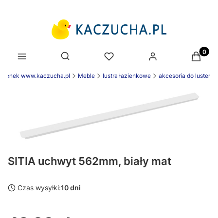
Produk
Otwórz wyszukiwarkę
azienek www.kaczucha.pl
Meble
lustra łazienkowe
akcesoria do luster
SITIA uchwyt 562mm, biały mat
Czas wysyłki:
10 dni