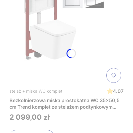
4.07
stelaż + miska WC komplet
Bezkołnierzowa miska prostokątna WC 35x50,5
cm Trend komplet ze stelażem podtynkowym
Tece i czarnym przyciskiem TeceNow
Cena
2 099,00 zł
TR2216+Tece