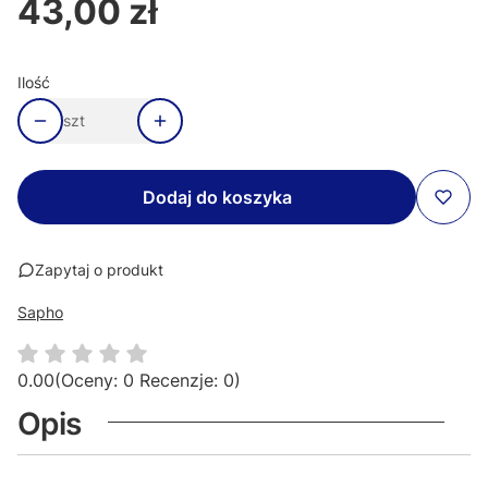
43,00 zł
Cena
Ilość
szt
Dodaj do koszyka
Zapytaj o produkt
Sapho
0.00
(Oceny: 0 Recenzje: 0)
Opis