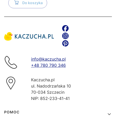
Do koszyka
info@kaczucha.pl
+48 780 790 346
Kaczucha.pl
ul. Nadodrzańska 10
70-034 Szczecin
NIP: 852-233-41-41
Linki w stopce
POMOC