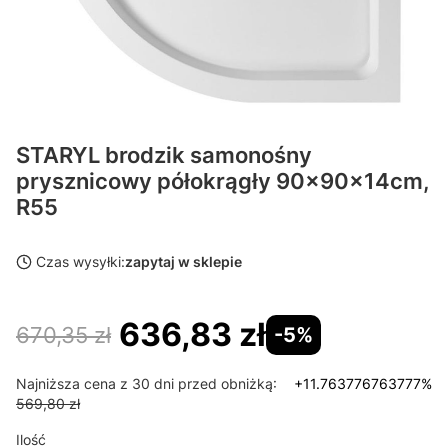
STARYL brodzik samonośny
prysznicowy półokrągły 90x90x14cm,
R55
Czas wysyłki:
zapytaj w sklepie
636,83 zł
670,35 zł
-5%
Najniższa cena z 30 dni przed obniżką:
+11.763776763777%
569,80 zł
Ilość