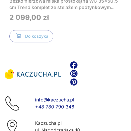
Bezkołnierzowa miska prostokątna WC 35x50,5
cm Trend komplet ze stelażem podtynkowym
Tece i czarnym przyciskiem TeceNow
Cena
2 099,00 zł
TR2216+Tece
Do koszyka
info@kaczucha.pl
+48 780 790 346
Kaczucha.pl
ul. Nadodrzańska 10