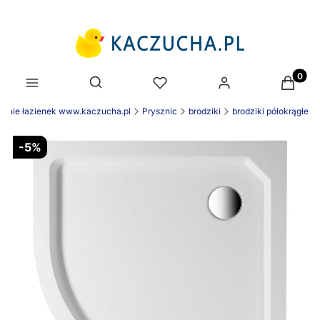
Produk
Otwórz wyszukiwarkę
enie łazienek www.kaczucha.pl
Prysznic
brodziki
brodziki półokrągłe
-5%