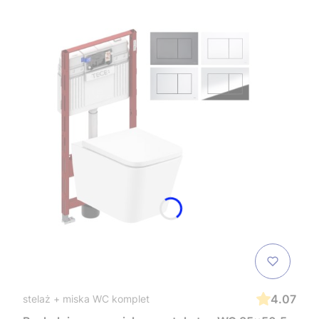
4.07
stelaż + miska WC komplet