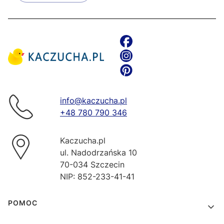
info@kaczucha.pl
+48 780 790 346
Kaczucha.pl
ul. Nadodrzańska 10
70-034 Szczecin
NIP: 852-233-41-41
Linki w stopce
POMOC