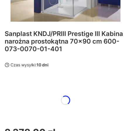
Sanplast KNDJ/PRIII Prestige III Kabina
narożna prostokątna 70x90 cm 600-
073-0070-01-401
Czas wysyłki:
10 dni
Wybierz wariant produktu:
Poszczególne warianty mogą różnić się ceną
*
wybierz kolor profili
Wybierz
Cena