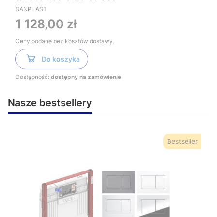
SANPLAST
Cena
1 128,00 zł
Ceny podane bez kosztów dostawy.
Do koszyka
Dostępność:
dostępny na zamówienie
Nasze bestsellery
Bestseller