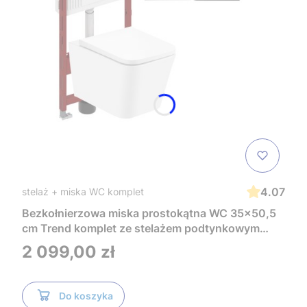
4.07
stelaż + miska WC komplet
Bezkołnierzowa miska prostokątna WC 35x50,5
cm Trend komplet ze stelażem podtynkowym
Tece i czarnym przyciskiem TeceNow
Cena
2 099,00 zł
TR2216+Tece
Do koszyka