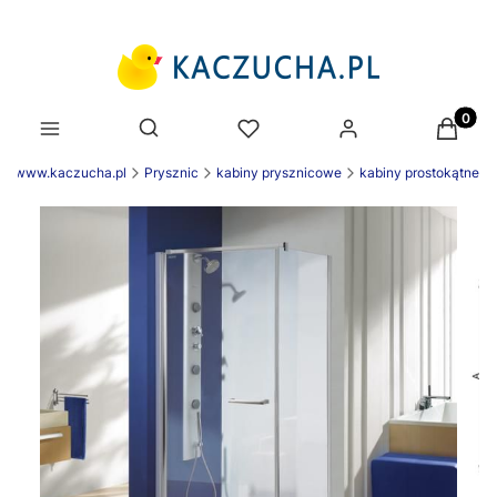
Produk
Otwórz wyszukiwarkę
ek www.kaczucha.pl
Prysznic
kabiny prysznicowe
kabiny prostokątne