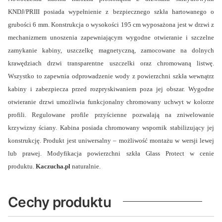
KNDJ/PRIII posiada wypełnienie z bezpiecznego szkła hartowanego o
grubości 6 mm. Konstrukcja o wysokości 195 cm wyposażona jest w drzwi z
mechanizmem unoszenia zapewniającym wygodne otwieranie i szczelne
zamykanie kabiny, uszczelkę magnetyczną, zamocowane na dolnych
krawędziach drzwi transparentne uszczelki oraz chromowaną listwę.
Wszystko to zapewnia odprowadzenie wody z powierzchni szkła wewnątrz
kabiny i zabezpiecza przed rozpryskiwaniem poza jej obszar. Wygodne
otwieranie drzwi umożliwia funkcjonalny chromowany uchwyt w kolorze
profili. Regulowane profile przyścienne pozwalają na zniwelowanie
krzywizny ściany. Kabina posiada chromowany wspornik stabilizujący jej
konstrukcję. Produkt jest uniwersalny – możliwość montażu w wersji lewej
lub prawej. Modyfikacja powierzchni szkła Glass Protect w cenie
produktu.
Kaczucha.pl
naturalnie.
Cechy produktu