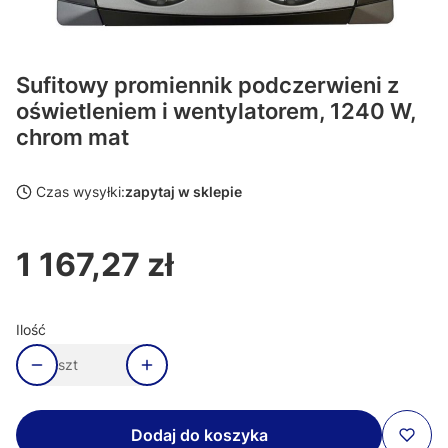
Sufitowy promiennik podczerwieni z
oświetleniem i wentylatorem, 1240 W,
chrom mat
Czas wysyłki:
zapytaj w sklepie
1 167,27 zł
Cena
Ilość
szt
Dodaj do koszyka