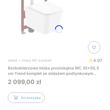
4.07
stelaż + miska WC komplet
Bezkołnierzowa miska prostokątna WC 35x50,5
cm Trend komplet ze stelażem podtynkowym
Tece i czarnym przyciskiem TeceNow
Cena
2 099,00 zł
TR2216+Tece
Do koszyka