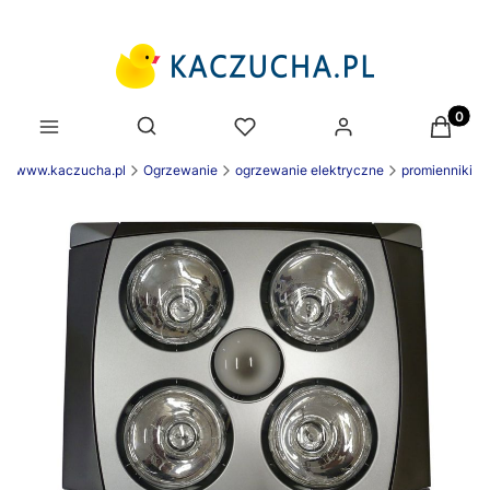
Produk
Otwórz wyszukiwarkę
ek www.kaczucha.pl
Ogrzewanie
ogrzewanie elektryczne
promienniki