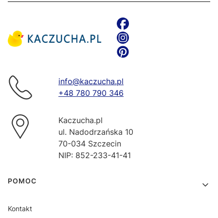
info@kaczucha.pl
+48 780 790 346
Kaczucha.pl
ul. Nadodrzańska 10
70-034 Szczecin
NIP: 852-233-41-41
Linki w stopce
POMOC
Kontakt