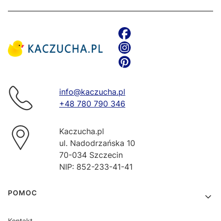
info@kaczucha.pl
+48 780 790 346
Kaczucha.pl
ul. Nadodrzańska 10
70-034 Szczecin
NIP: 852-233-41-41
Linki w stopce
POMOC
Kontakt