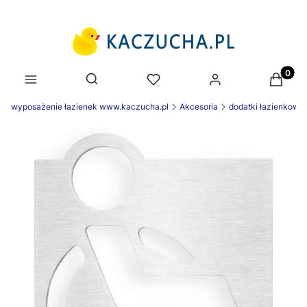
Produk
Otwórz wyszukiwarkę
wyposażenie łazienek www.kaczucha.pl
Akcesoria
dodatki łazienkowe