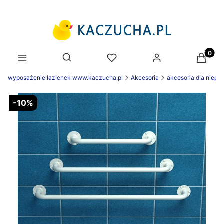
Produk
Otwórz wyszukiwarkę
wyposażenie łazienek www.kaczucha.pl
Akcesoria
akcesoria dla niep
-10%