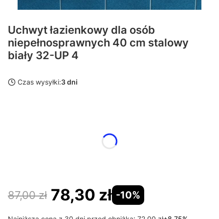
Uchwyt łazienkowy dla osób
niepełnosprawnych 40 cm stalowy
biały 32-UP 4
Czas wysyłki:
3 dni
Wybierz wariant produktu:
Poszczególne warianty mogą różnić się ceną
*
wybierz wymiar
Wybierz
78,30 zł
87,00 zł
-10%
Najniższa cena z 30 dni przed obniżką:
72,00 zł
+8.75%