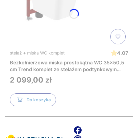
4.07
stelaż + miska WC komplet
Bezkołnierzowa miska prostokątna WC 35x50,5
cm Trend komplet ze stelażem podtynkowym
Tece i czarnym przyciskiem TeceNow
Cena
2 099,00 zł
TR2216+Tece
Do koszyka