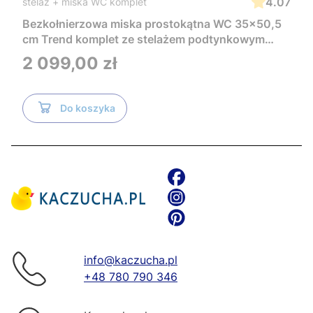
4.07
stelaż + miska WC komplet
Bezkołnierzowa miska prostokątna WC 35x50,5
cm Trend komplet ze stelażem podtynkowym
Tece i czarnym przyciskiem TeceNow
Cena
2 099,00 zł
TR2216+Tece
Do koszyka
info@kaczucha.pl
+48 780 790 346