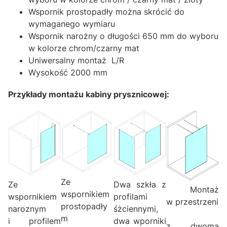
Wspornik prostopadły można skrócić do
wymaganego wymiaru
Wspornik narożny o długości 650 mm do wyboru
w kolorze chrom/czarny mat
Uniwersalny montaż L/R
Wysokość 2000 mm
Przykłady montażu kabiny prysznicowej:
Ze
Ze
Dwa szkła z
Montaż
wspornikiem
wspornikiem
profilami
w przestrzeni
prostopadły
naroznym
śżciennymi,
m
i profilem
dwa wporniki
z dwoma