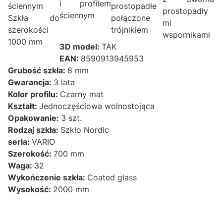
i profilem
ściennym
prostopadłe
prostopadły
ściennym
Szkła do
połączone
mi
szerokości
trójnikiem
wspornikami
1000 mm
3D model:
TAK
EAN:
8590913945953
Grubość szkła:
8 mm
Gwarancja:
3 lata
Kolor profilu:
Czarny mat
Kształt:
Jednoczęściowa wolnostojąca
Opakowanie:
3 szt.
Rodzaj szkła:
Szkło Nordic
seria:
VARIO
Szerokość:
700 mm
Waga:
32
Wykończenie szkła:
Coated glass
Wysokość:
2000 mm