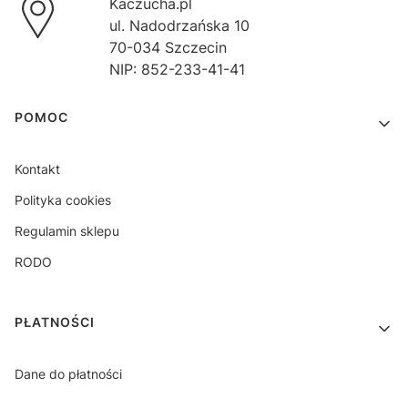
Kaczucha.pl
ul. Nadodrzańska 10
70-034 Szczecin
NIP: 852-233-41-41
Linki w stopce
POMOC
Kontakt
Polityka cookies
Regulamin sklepu
RODO
PŁATNOŚCI
Dane do płatności