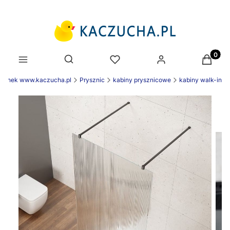
Produk
Otwórz wyszukiwarkę
zienek www.kaczucha.pl
Prysznic
kabiny prysznicowe
kabiny walk-in