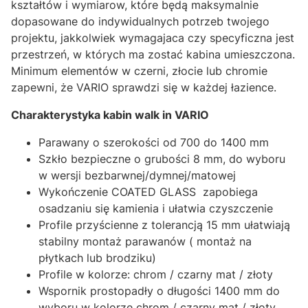
kształtów i wymiarow, które będą maksymalnie
dopasowane do indywidualnych potrzeb twojego
projektu, jakkolwiek wymagajaca czy specyficzna jest
przestrzeń, w których ma zostać kabina umieszczona.
Minimum elementów w czerni, złocie lub chromie
zapewni, że VARIO sprawdzi się w każdej łazience.
Charakterystyka kabin walk in VARIO
Parawany o szerokości od 700 do 1400 mm
Szkło bezpieczne o grubości 8 mm, do wyboru
w wersji bezbarwnej/dymnej/matowej
Wykończenie COATED GLASS zapobiega
osadzaniu się kamienia i ułatwia czyszczenie
Profile przyścienne z tolerancją 15 mm ułatwiają
stabilny montaż parawanów ( montaż na
płytkach lub brodziku)
Profile w kolorze: chrom / czarny mat / złoty
Wspornik prostopadły o długości 1400 mm do
wyboru w kolorze chrom / czarny mat / złoty