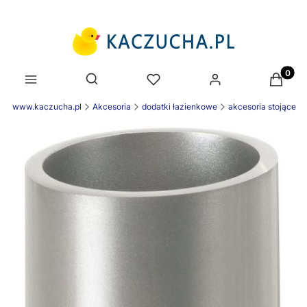
Produk
Otwórz wyszukiwarkę
nek www.kaczucha.pl
Akcesoria
dodatki łazienkowe
akcesoria stojące