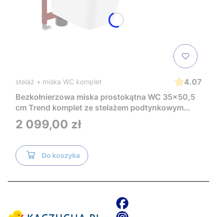
4.07
stelaż + miska WC komplet
Bezkołnierzowa miska prostokątna WC 35x50,5
cm Trend komplet ze stelażem podtynkowym
Tece i czarnym przyciskiem TeceNow
Cena
2 099,00 zł
TR2216+Tece
Do koszyka