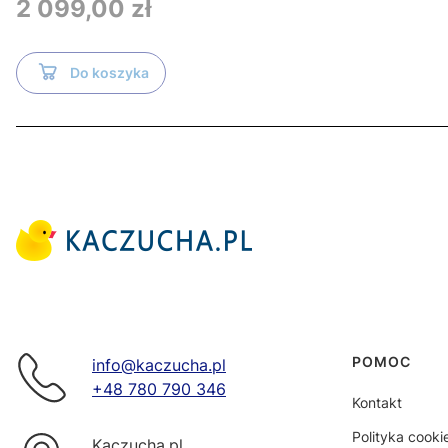
Cena
2 099,00 zł
Do koszyka
Linki w s
POMOC
info@kaczucha.pl
+48 780 790 346
Kontakt
Polityka cooki
Kaczucha.pl