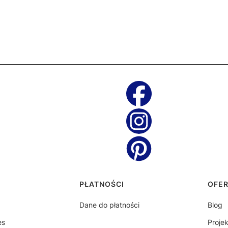
topce
PŁATNOŚCI
OFE
Dane do płatności
Blog
es
Proje