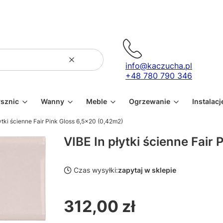
Wyczyść
Szukaj
info@kaczucha.pl
+48 780 790 346
ysznic
Wanny
Meble
Ogrzewanie
Instalacj
łytki ścienne Fair Pink Gloss 6,5x20 (0,42m2)
VIBE In płytki ścienne Fair
Czas wysyłki:
zapytaj w sklepie
312,00 zł
Cena