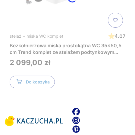
4.07
stelaż + miska WC komplet
Bezkołnierzowa miska prostokątna WC 35x50,5
cm Trend komplet ze stelażem podtynkowym
Tece i czarnym przyciskiem TeceNow
Cena
2 099,00 zł
TR2216+Tece
Do koszyka