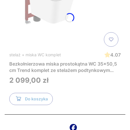
4.07
stelaż + miska WC komplet
Bezkołnierzowa miska prostokątna WC 35x50,5
cm Trend komplet ze stelażem podtynkowym
Tece i czarnym przyciskiem TeceNow
Cena
2 099,00 zł
TR2216+Tece
Do koszyka