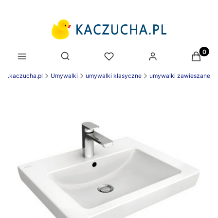
Produk
Otwórz wyszukiwarkę
ww.kaczucha.pl
Umywalki
umywalki klasyczne
umywalki zawieszane