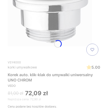
VSY4000
5.00
korki umywalkowe
Korek auto. klik-klak do umywalki uniwersalny
UNO CHROM
VEDO
72,09 zł
81,00 zł
Najniższa cena:
72,90 zł
Ceny podane bez kosztów dostawy.