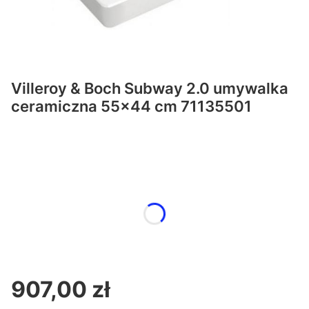
Villeroy & Boch Subway 2.0 umywalka
ceramiczna 55x44 cm 71135501
Wybierz wariant produktu:
Poszczególne warianty mogą różnić się ceną
*
wybierz powłokę
Wybierz
907,00 zł
Cena