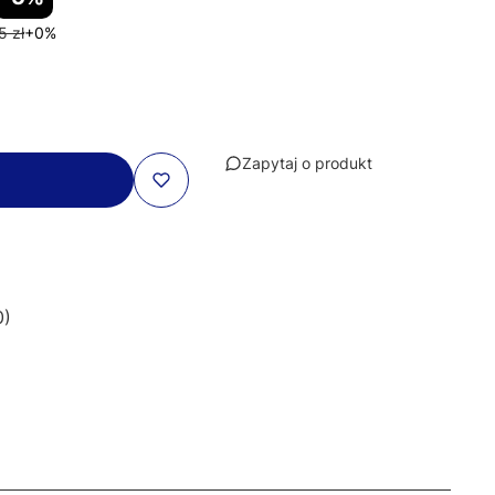
5 zł
+0%
Zapytaj o produkt
0)