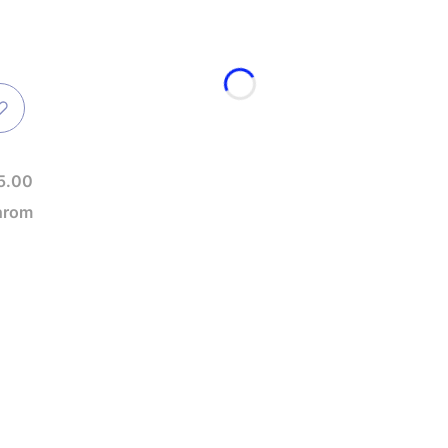
5.00
hrom