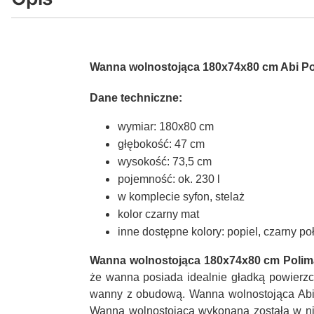
Wanna wolnostojąca 180x74x80 cm Abi Po
Dane techniczne:
wymiar: 180x80 cm
głębokość: 47 cm
wysokość: 73,5 cm
pojemność: ok. 230 l
w komplecie syfon, stelaż
kolor czarny mat
inne dostępne kolory: popiel, czarny poły
Wanna wolnostojąca 180x74x80 cm Polim
że wanna posiada idealnie gładką powierzch
wanny z obudową. Wanna wolnostojąca Abi to
Wanna wolnostojąca wykonana została w nie