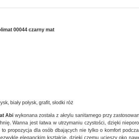
limat 00044 czarny mat
sk, biały połysk, grafit, słodki róż
at Abi
wykonana została z akrylu sanitarnego przy zastosowani
nię. Wanna jest łatwa w utrzymaniu czystości, dzięki niepor
 propozycja dla osób dbających nie tylko o komfort podczas
zwykle eleganckim kształcie, dzięki czemu ucieszy oko naw