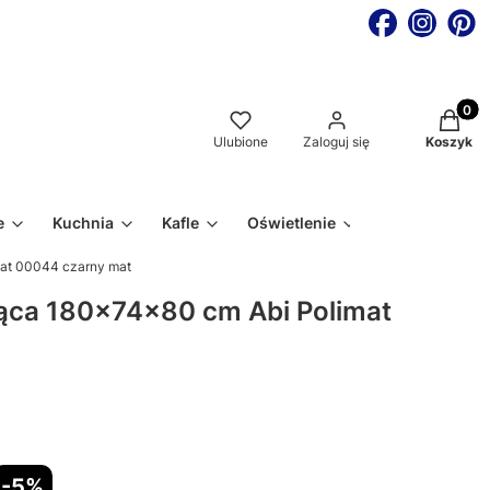
Produkt
Ulubione
Zaloguj się
Koszyk
e
Kuchnia
Kafle
Oświetlenie
mat 00044 czarny mat
ąca 180x74x80 cm Abi Polimat
-5%