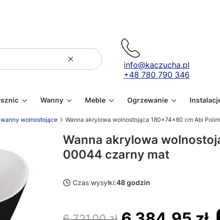
Wyczyść
Szukaj
info@kaczucha.pl
+48 780 790 346
ysznic
Wanny
Meble
Ogrzewanie
Instalacj
wanny wolnostojące
Wanna akrylowa wolnostojąca 180x74x80 cm Abi Poli
Wanna akrylowa wolnostoj
00044 czarny mat
Czas wysyłki:
48 godzin
6 384,95 zł
6 721,00 zł