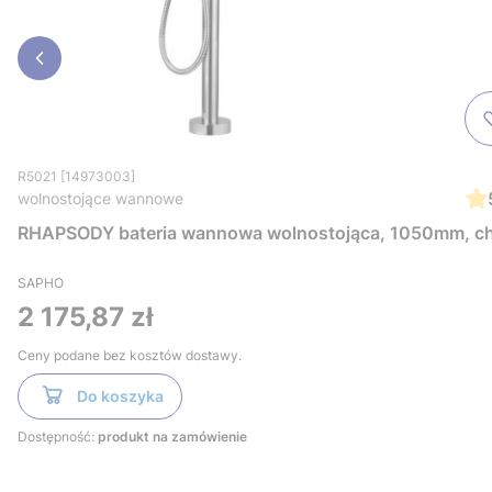
R5021 [14973003]
wolnostojące wannowe
RHAPSODY bateria wannowa wolnostojąca, 1050mm, c
SAPHO
Cena
2 175,87 zł
Ceny podane bez kosztów dostawy.
Do koszyka
Dostępność:
produkt na zamówienie