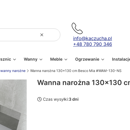
Wyczyść
Szukaj
info@kaczucha.pl
+48 780 790 346
ysznic
Wanny
Meble
Ogrzewanie
Instalacj
wanny narożne
Wanna narożna 130x130 cm Besco Mia #WAM-130-NS
Wanna narożna 130x130 
Czas wysyłki:
3 dni
Wybierz wariant produktu:
Poszczególne warianty mogą różnić się ceną