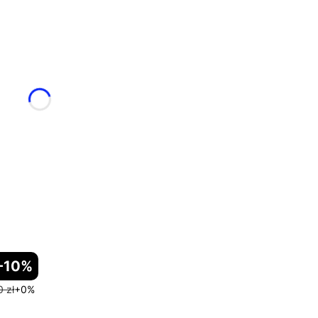
-10%
 zł
+0%