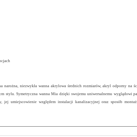
pcjach
 narożna, niezwykła wanna akrylowa średnich rozmiarów, akryl odporny na śc
ym stylu. Symetryczna wanna Mia dzięki swojemu uniwersalnemu wyglądowi pas
, jej umiejscowienie względem instalacji kanalizacyjnej oraz sposób mont