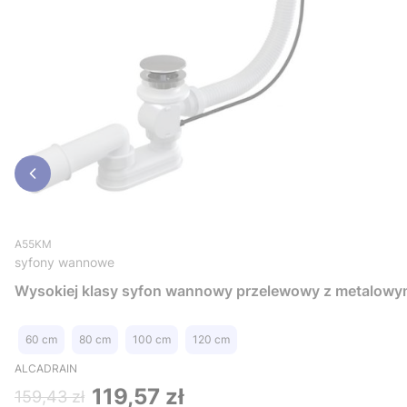
A55KM
syfony wannowe
Wysokiej klasy syf
60 cm
80 cm
100 cm
120 cm
ALCADRAIN
119,57 zł
159,43 zł