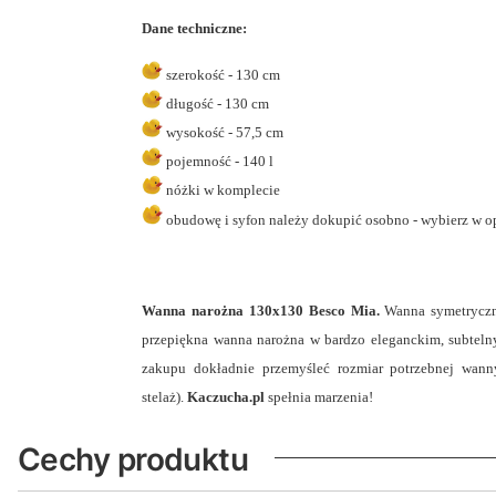
Dane techniczne:
szerokość - 130 cm
długość - 130 cm
wysokość - 57,5 cm
pojemność - 140 l
nóżki w komplecie
obudowę i syfon należy dokupić osobno - wybierz w o
Wanna narożna 130x130 Besco Mia.
Wanna symetryczna
przepiękna wanna narożna w bardzo eleganckim, subteln
zakupu dokładnie przemyśleć rozmiar potrzebnej wanny
stelaż).
Kaczucha.pl
spełnia marzenia!
Cechy produktu