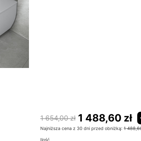
syfon
Opcjonalne
Wybierz
obudowa do wanny
Opcjonalne
Wybierz
uchwyty do wanny
Opcjonalne
Wybierz
zagłówek
Opcjonalne
Wybierz
1 488,60 zł
1 654,00 zł
Najniższa cena z 30 dni przed obniżką:
1 488,60
Ilość