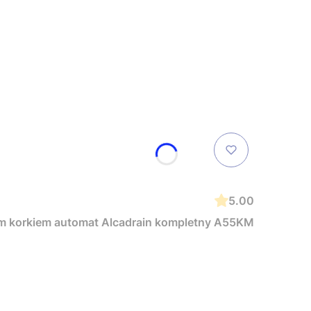
5.00
on wannowy przelewowy z metalowym korkiem automat Alcadrain kompletny A55KM