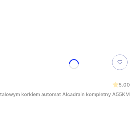
5.00
j klasy syfon wannowy przelewowy z metalowym korkiem automat Alcadrain kompletny A55KM