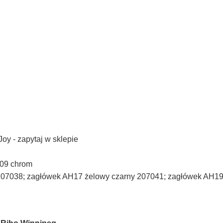
Joy - zapytaj w sklepie
009 chrom
207038; zagłówek AH17 żelowy czarny 207041; zagłówek AH19