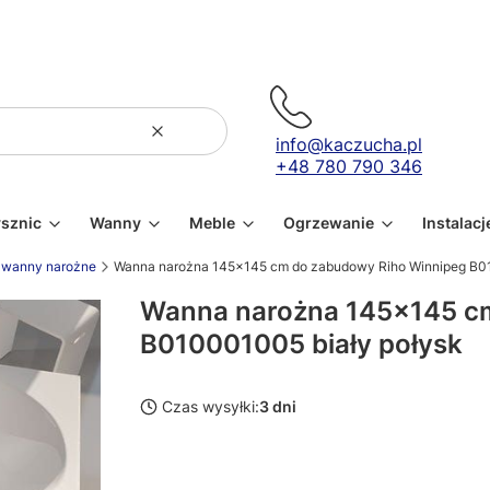
Wyczyść
Szukaj
info@kaczucha.pl
+48 780 790 346
ysznic
Wanny
Meble
Ogrzewanie
Instalacj
wanny narożne
Wanna narożna 145x145 cm do zabudowy Riho Winnipeg B01
Wanna narożna 145x145 c
B010001005 biały połysk
Czas wysyłki:
3 dni
Wybierz wariant produktu: