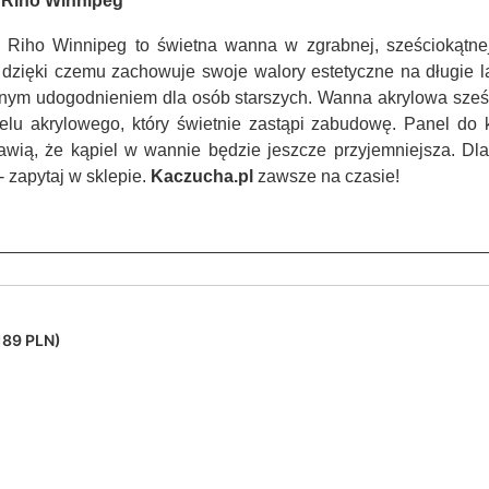
 Riho Winnipeg
Riho Winnipeg to świetna wanna w zgrabnej, sześciokątnej
 dzięki czemu zachowuje swoje walory estetyczne na długie
tnym udogodnieniem dla osób starszych. Wanna akrylowa sześc
lu akrylowego, który świetnie zastąpi zabudowę. Panel do
prawią, że kąpiel w wannie będzie jeszcze przyjemniejsza. D
 zapytaj w sklepie.
Kaczucha.pl
zawsze na czasie!
189 PLN)