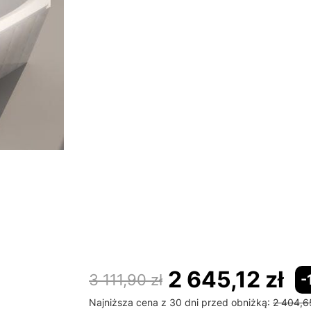
Poszczególne warianty mogą różnić się ceną
*
Obudowa
Wybierz
*
Nóżki
Wybierz
Zagłówek
Opcjonalne
Wybierz
Uchwyt
Opcjonalne
Wybierz
2 645,12 zł
3 111,90 zł
-
Najniższa cena z 30 dni przed obniżką:
2 404,6