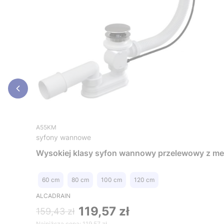
A55KM
syfony wannowe
Wysokie
60 cm
80 cm
100 cm
120 cm
ALCADRAIN
119,57 zł
159,43 zł
Najniższa cena:
119,57 zł