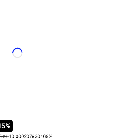
15%
5 zł
+10.000207930468%