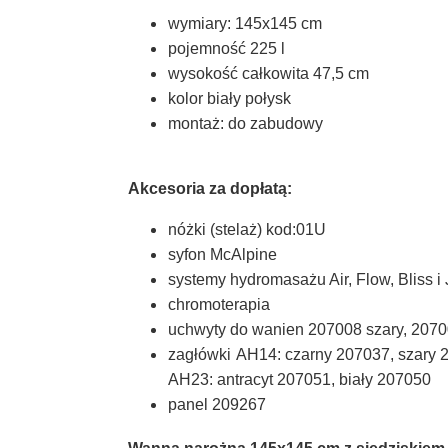
wymiary: 145x145 cm
pojemność 225 l
wysokość całkowita 47,5 cm
kolor biały połysk
montaż: do zabudowy
Akcesoria za dopłatą:
nóżki (stelaż) kod:01U
syfon McAlpine
systemy hydromasażu Air, Flow, Bliss i 
chromoterapia
uchwyty do wanien 207008 szary, 207
zagłówki
AH14: czarny 207037, szary 
AH23: antracyt 207051, biały 207050
panel 209267