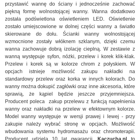
przystawić wannę do ściany i jednocześnie zachować
piękną formę wolnostojącej wanny. Wanna dodatkowo
została podświetlona oświetleniem LED. Oświetlenie
zostało umiejscowione w dolnej części wanny a światło
skierowane do dołu. Ścianki wanny wolnostojącej
wzmocnione zostały włóknem szklanym, dzięki czemu
wanna zachowuje dobrą izolację cieplną. W zestawie z
wanną występuje syfon, nóżki, przelew i korek klik-klak.
Przelew i korek są w kolorze chrom z połyskiem. W
opcjach istnieje możliwość zakupu nakładki na
standardowy przelew oraz korka w innych kolorach. Do
wanny można dokupić zagłówki oraz inne akcesoria, które
sprawią, że kąpiel będzie jeszcze przyjemniejsza.
Producent poleca zakup przelewu z funkcją napełnienia
wanny oraz nakładki na przelew w efektownym kolorze.
Model wanny występuje w wersji prawej i lewej - przy
zakupie należy wybrać stronę w opcjach. Możliwość
wbudowania systemu hydromasażu oraz chromoterapii.
Producent udziela 10 lat gwarancji.
Kaczucha.pl
to