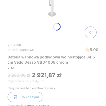
VBD4008
5.00
baterie wannowe
Bateria wannowa podłogowa wolnostojąca 84,5
cm Vedo Desso VBD4008 chrom
VEDO
2 921,87 zł
3 283,00 zł
Najniższa cena:
2 954,70 zł
Ceny podane bez kosztów dostawy.
Do koszyka
Dostępność:
zapytaj w sklepie