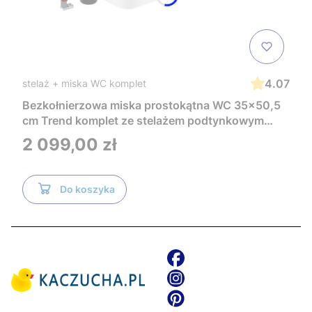
4.07
stelaż + miska WC komplet
Bezkołnierzowa miska prostokątna WC 35x50,5
cm Trend komplet ze stelażem podtynkowym
Tece i czarnym przyciskiem TeceNow
Cena
2 099,00 zł
TR2216+Tece
Do koszyka