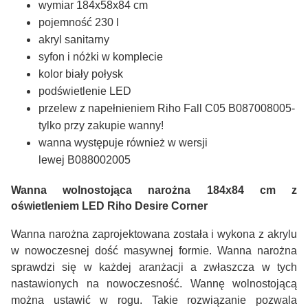
wymiar 184x58x84 cm
pojemność 230 l
akryl sanitarny
syfon i nóżki w komplecie
kolor biały połysk
podświetlenie LED
przelew z napełnieniem Riho Fall C05 B087008005-
tylko przy zakupie wanny!
wanna występuje również w wersji
lewej B088002005
Wanna wolnostojąca narożna 184x84 cm z
oświetleniem LED Riho Desire Corner
Wanna narożna zaprojektowana została i wykona z akrylu
w nowoczesnej dość masywnej formie. Wanna narożna
sprawdzi się w każdej aranżacji a zwłaszcza w tych
nastawionych na nowoczesność. Wannę wolnostojącą
można ustawić w rogu. Takie rozwiązanie pozwala