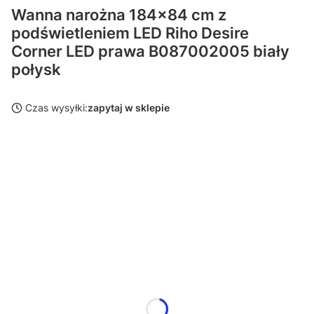
Wanna narożna 184x84 cm z
podświetleniem LED Riho Desire
Corner LED prawa B087002005 biały
połysk
Czas wysyłki:
zapytaj w sklepie
Wybierz wariant produktu:
Poszczególne warianty mogą różnić się ceną
*
Strona
Wybierz
Bambusowa półka
Opcjonalne
Wybierz