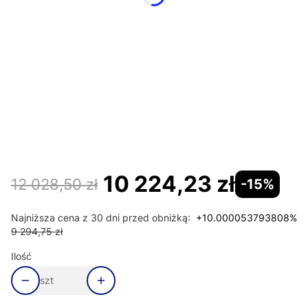
Kolor korka klik-klak
Opcjonalne
Wybierz
*
Napełnienie przez przelew Riho Fall
Wybierz
Koloru przelewu Fall
Opcjonalne
Wybierz
10 224,23 zł
12 028,50 zł
-15%
Najniższa cena z 30 dni przed obniżką:
+10.000053793808%
9 294,75 zł
Ilość
szt