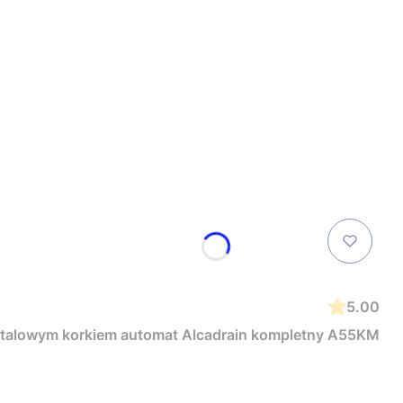
5.00
j klasy syfon wannowy przelewowy z metalowym korkiem automat Alcadrain kompletny A55KM