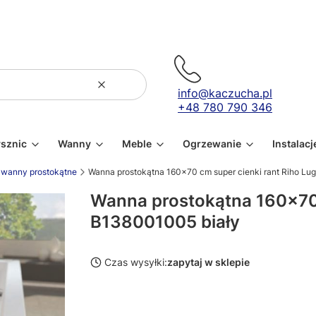
Wyczyść
Szukaj
info@kaczucha.pl
+48 780 790 346
ysznic
Wanny
Meble
Ogrzewanie
Instalacj
wanny prostokątne
Wanna prostokątna 160x70 cm super cienki rant Riho Lu
Wanna prostokątna 160x70 
B138001005 biały
Czas wysyłki:
zapytaj w sklepie
Wybierz wariant produktu: