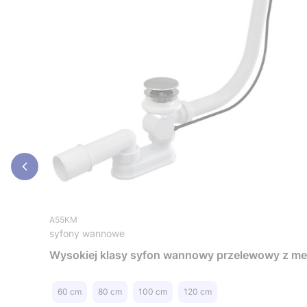
A55KM
syfony wannowe
Wysokie
60 cm
80 cm
100 cm
120 cm