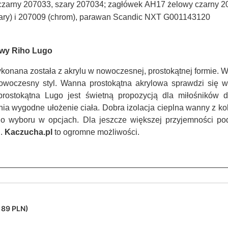
 czarny 207033, szary 207034; zagłówek
AH17 żelowy czarny 2
ary) i 207009 (chrom), parawan Scandic NXT G001143120
wy Riho Lugo
nana została z akrylu w nowoczesnej, prostokątnej formie. W
woczesny styl. Wanna prostokątna akrylowa sprawdzi się w 
ostokątna Lugo jest świetną propozycją dla miłośników dł
ia wygodne ułożenie ciała. Dobra izolacja cieplna wanny z kol
do wyboru w opcjach. Dla jeszcze większej przyjemności pod
i.
Kaczucha.pl
to ogromne możliwości.
189 PLN)