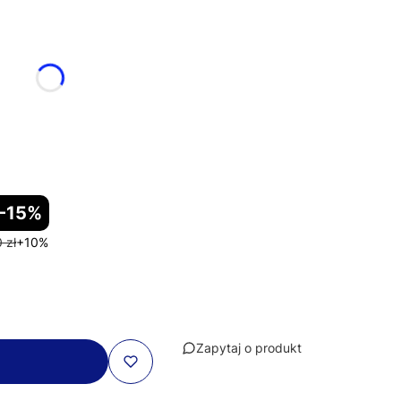
-15%
 zł
+10%
Zapytaj o produkt