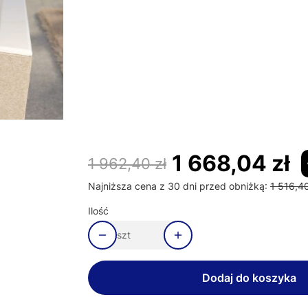
Poszczególne warianty mogą różnić się ceną
*
Nóżki
Wybierz
Uchwyt
Opcjonalne
Wybierz
1 668,04 zł
1 962,40 zł
Najniższa cena z 30 dni przed obniżką:
1 516,40
Ilość
szt
Dodaj do koszyka