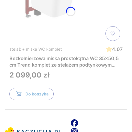
4.07
stelaż + miska WC komplet
Bezkołnierzowa miska prostokątna WC 35x50,5
cm Trend komplet ze stelażem podtynkowym
Tece i czarnym przyciskiem TeceNow
Cena
2 099,00 zł
TR2216+Tece
Do koszyka