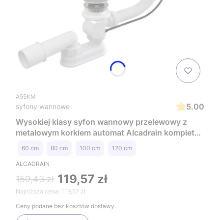
A55KM
5.00
syfony wannowe
Wysokiej klasy syfon wannowy przelewowy z
metalowym korkiem automat Alcadrain kompletny
A55KM
60 cm
80 cm
100 cm
120 cm
ALCADRAIN
119,57 zł
159,43 zł
Najniższa cena:
119,57 zł
Ceny podane bez kosztów dostawy.