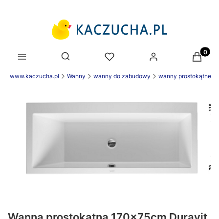
Produk
Otwórz wyszukiwarkę
nek www.kaczucha.pl
Wanny
wanny do zabudowy
wanny prostokątne
Wanna prostokątna 170x75cm Duravit