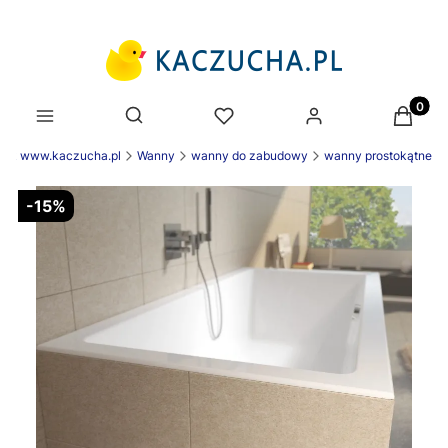
Produk
Otwórz wyszukiwarkę
nek www.kaczucha.pl
Wanny
wanny do zabudowy
wanny prostokątne
-15%