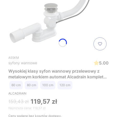
A55KM
5.00
syfony wannowe
Wysokiej klasy syfon wannowy przelewowy z
metalowym korkiem automat Alcadrain kompletny
A55KM
60 cm
80 cm
100 cm
120 cm
ALCADRAIN
119,57 zł
159,43 zł
Najniższa cena:
119,57 zł
Ceny podane bez kosztów dostawy.