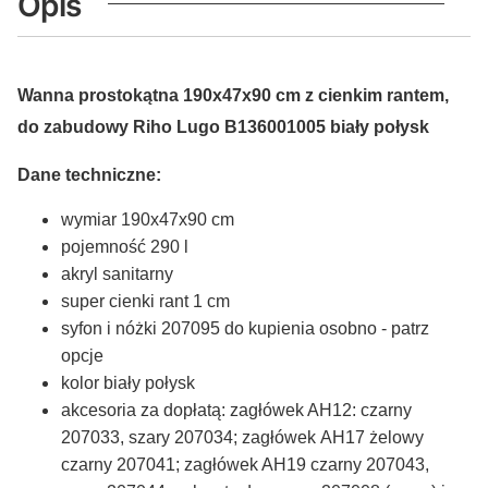
Opis
Wanna prostokątna 190x47x90 cm z cienkim rantem,
do zabudowy Riho Lugo B136001005 biały połysk
Dane techniczne:
wymiar 190x47x90 cm
pojemność 290 l
akryl sanitarny
super cienki rant 1 cm
syfon i nóżki 207095 do kupienia osobno - patrz
opcje
kolor biały połysk
akcesoria za dopłatą: zagłówek AH12: czarny
207033, szary 207034; zagłówek AH17 żelowy
czarny 207041; zagłówek AH19 czarny 207043,