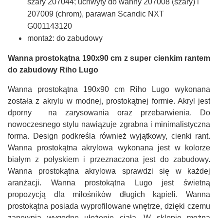
szary 207044;
uchwyty do wanny 207008 (szary) i
207009 (chrom), parawan Scandic NXT
G001143120
montaż: do zabudowy
Wanna prostokątna 190x90 cm z super cienkim rantem
do zabudowy Riho Lugo
Wanna prostokątna 190x90 cm Riho Lugo wykonana
została z akrylu w modnej, prostokątnej formie. Akryl jest
dporny na zarysowania oraz przebarwienia. Do
nowoczesnego stylu nawiązuje zgrabna i minimalistyczna
forma. Design podkreśla również wyjątkowy, cienki rant.
Wanna prostokątna akrylowa wykonana jest w kolorze
białym z połyskiem i przeznaczona jest do zabudowy.
Wanna prostokątna akrylowa sprawdzi się w każdej
aranżacji. Wanna prostokątna Lugo jest świetną
propozycją dla miłośników długich kąpieli. Wanna
prostokątna posiada wyprofilowane wnętrze, dzięki czemu
zapewnia wygodne ułożenie ciała. W sklepie można