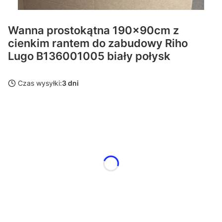
Wanna prostokątna 190x90cm z
cienkim rantem do zabudowy Riho
Lugo B136001005 biały połysk
Czas wysyłki:
3 dni
Wybierz wariant produktu:
Poszczególne warianty mogą różnić się ceną
*
Nóżki
Wybierz
Uchwyt
Opcjonalne
Wybierz