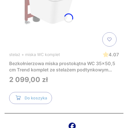
4.07
stelaż + miska WC komplet
Bezkołnierzowa miska prostokątna WC 35x50,5
cm Trend komplet ze stelażem podtynkowym
Tece i czarnym przyciskiem TeceNow
Cena
2 099,00 zł
TR2216+Tece
Do koszyka