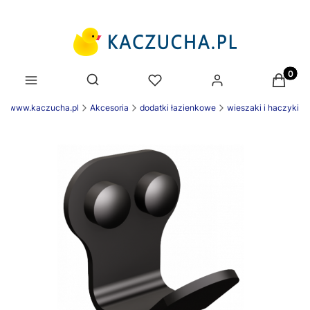
Produk
Otwórz wyszukiwarkę
ek www.kaczucha.pl
Akcesoria
dodatki łazienkowe
wieszaki i haczyki