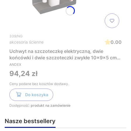
339/NG
0.00
akcesoria ścienne
Uchwyt na szczoteczkę elektryczną, dwie
końcówki i dwie szczoteczki zwykłe 10x9x5 cm
czarny mat Andex Technic 339/NG
ANDEX
Cena
94,24 zł
Ceny podane bez kosztów dostawy.
Do koszyka
Dostępność:
produkt na zamówienie
Nasze bestsellery