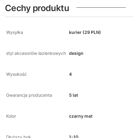
Cechy produktu
Wysyłka
kurier (29 PLN)
styl akcesoriów łazienkowych
design
Wysokość
4
Gwarancja producenta
5 lat
Kolor
czarny mat
Dłuższy bok
1-10