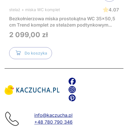
4.07
stelaż + miska WC komplet
Bezkołnierzowa miska prostokątna WC 35x50,5
cm Trend komplet ze stelażem podtynkowym
Tece i czarnym przyciskiem TeceNow
Cena
2 099,00 zł
TR2216+Tece
Do koszyka
info@kaczucha.pl
+48 780 790 346