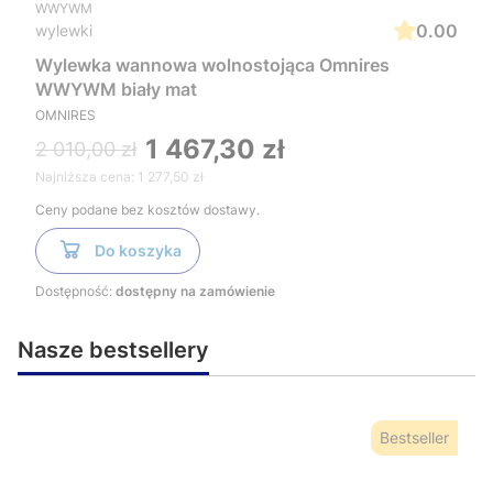
WWYWM
0.00
wylewki
Wylewka wannowa wolnostojąca Omnires
WWYWM biały mat
OMNIRES
1 467,30 zł
2 010,00 zł
Najniższa cena:
1 277,50 zł
Ceny podane bez kosztów dostawy.
Do koszyka
Dostępność:
dostępny na zamówienie
Nasze bestsellery
Bestseller