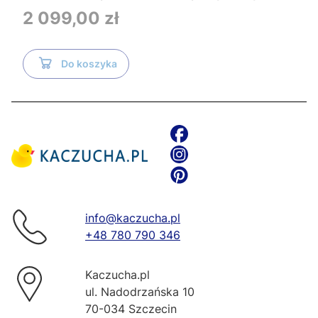
Tece i czarnym przyciskiem TeceNow
Cena
2 099,00 zł
TR2216+Tece
Do koszyka
info@kaczucha.pl
+48 780 790 346
Kaczucha.pl
ul. Nadodrzańska 10
70-034 Szczecin