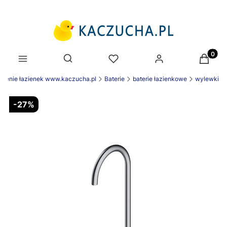
Produk
Otwórz wyszukiwarkę
żenie łazienek www.kaczucha.pl
Baterie
baterie łazienkowe
wylewki
-27%