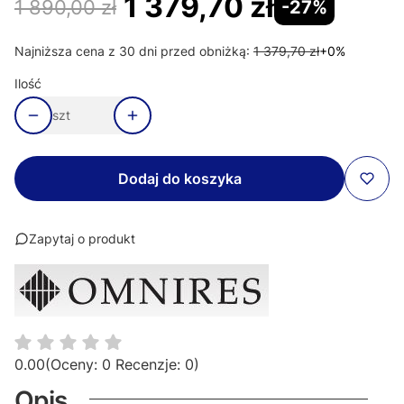
1 379,70 zł
1 890,00 zł
-27%
Najniższa cena z 30 dni przed obniżką:
1 379,70 zł
+0%
Ilość
szt
Dodaj do koszyka
Zapytaj o produkt
0.00
(Oceny: 0 Recenzje: 0)
Opis