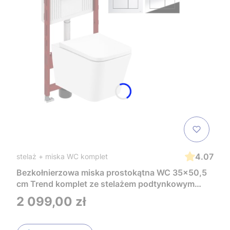
4.07
stelaż + miska WC komplet
Bezkołnierzowa miska prostokątna WC 35x50,5
cm Trend komplet ze stelażem podtynkowym
Tece i czarnym przyciskiem TeceNow
Cena
2 099,00 zł
TR2216+Tece