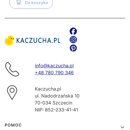
Do koszyka
info@kaczucha.pl
+48 780 790 346
Kaczucha.pl
ul. Nadodrzańska 10
70-034 Szczecin
NIP: 852-233-41-41
Linki w stopce
POMOC