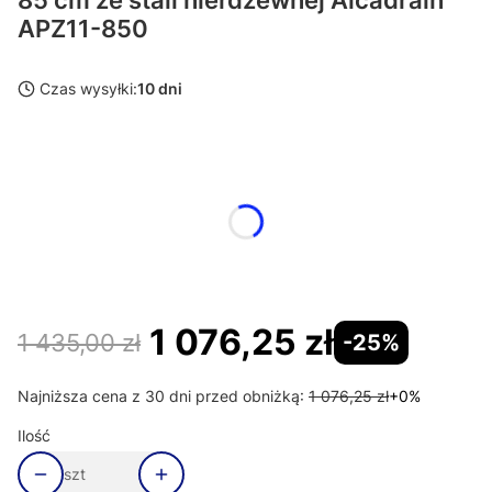
APZ11-850
Czas wysyłki:
10 dni
Wybierz wariant produktu:
Poszczególne warianty mogą różnić się ceną
*
Długość odpływu
Wybierz
1 076,25 zł
1 435,00 zł
-25%
Najniższa cena z 30 dni przed obniżką:
1 076,25 zł
+0%
Ilość
szt