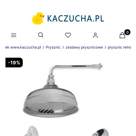
Produk
Otwórz wyszukiwarkę
zienek www.kaczucha.pl
Prysznic
zestawy prysznicowe
prysznic retro
-19%