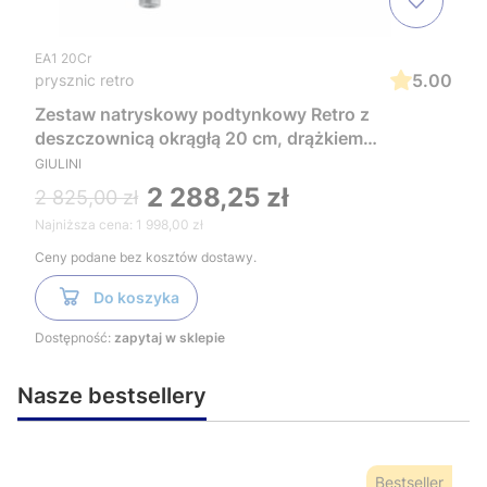
EA1 20Cr
5.00
prysznic retro
Zestaw natryskowy podtynkowy Retro z
deszczownicą okrągłą 20 cm, drążkiem
prysznicowym i baterią podtynkową Gulini EA1
GIULINI
20Cr chrom
2 288,25 zł
2 825,00 zł
Najniższa cena:
1 998,00 zł
Ceny podane bez kosztów dostawy.
Do koszyka
Dostępność:
zapytaj w sklepie
Nasze bestsellery
Bestseller