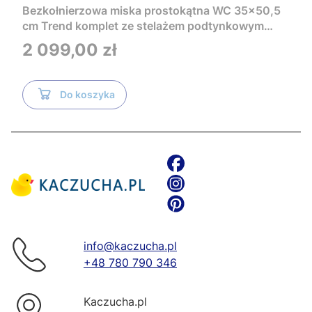
Bezkołnierzowa miska prostokątna WC 35x50,5
cm Trend komplet ze stelażem podtynkowym
Tece i czarnym przyciskiem TeceNow
Cena
2 099,00 zł
TR2216+Tece
Do koszyka
info@kaczucha.pl
+48 780 790 346
Kaczucha.pl