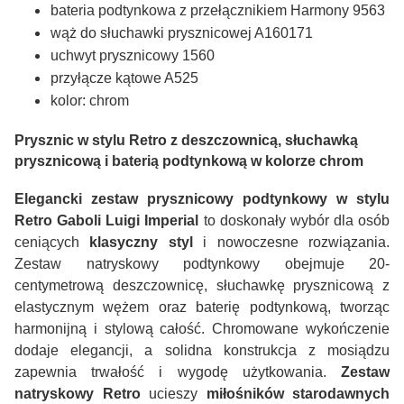
bateria podtynkowa z przełącznikiem Harmony 9563
wąż do słuchawki prysznicowej A160171
uchwyt prysznicowy 1560
przyłącze kątowe A525
kolor: chrom
Prysznic w stylu Retro z deszczownicą, słuchawką
prysznicową i baterią podtynkową w kolorze chrom
Elegancki zestaw prysznicowy podtynkowy w stylu
Retro Gaboli Luigi Imperial
to doskonały wybór dla osób
ceniących
klasyczny styl
i nowoczesne rozwiązania.
Zestaw natryskowy podtynkowy obejmuje 20-
centymetrową deszczownicę, słuchawkę prysznicową z
elastycznym wężem oraz baterię podtynkową, tworząc
harmonijną i stylową całość. Chromowane wykończenie
dodaje elegancji, a solidna konstrukcja z mosiądzu
zapewnia trwałość i wygodę użytkowania.
Zestaw
natryskowy Retro
ucieszy
miłośników starodawnych