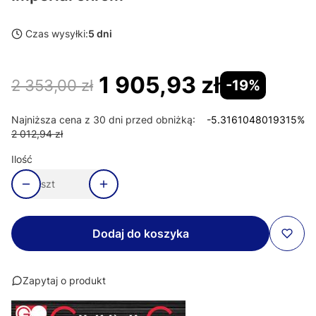
Czas wysyłki:
5 dni
1 905,93 zł
2 353,00 zł
-19%
Najniższa cena z 30 dni przed obniżką:
-5.3161048019315%
2 012,94 zł
Ilość
szt
Dodaj do koszyka
Zapytaj o produkt