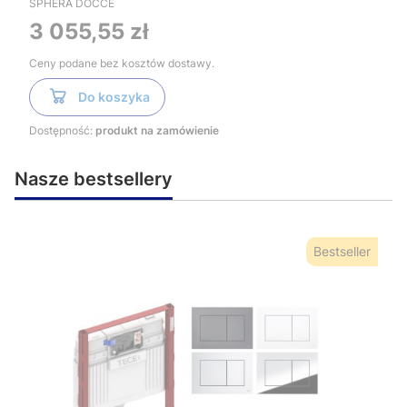
TM3Q59056CR
SPHERA DOCCE
Cena
3 055,55 zł
Ceny podane bez kosztów dostawy.
Do koszyka
Dostępność:
produkt na zamówienie
Nasze bestsellery
Bestseller