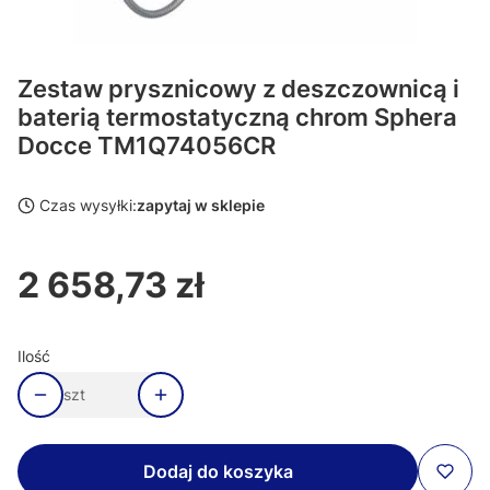
Zestaw prysznicowy z deszczownicą i
baterią termostatyczną chrom Sphera
Docce TM1Q74056CR
Czas wysyłki:
zapytaj w sklepie
2 658,73 zł
Cena
Ilość
szt
Dodaj do koszyka