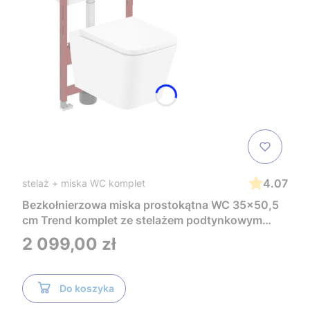
4.07
stelaż + miska WC komplet
Bezkołnierzowa miska prostokątna WC 35x50,5
cm Trend komplet ze stelażem podtynkowym
Tece i czarnym przyciskiem TeceNow
Cena
2 099,00 zł
TR2216+Tece
Do koszyka