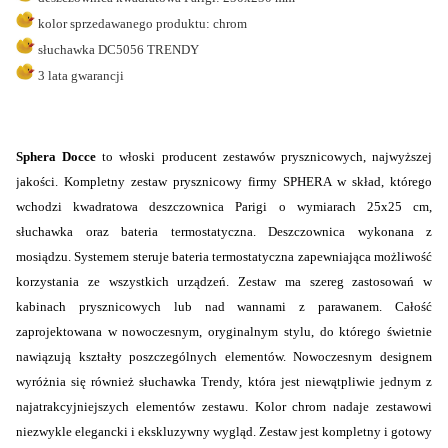
kolor sprzedawanego produktu: chrom
słuchawka DC5056 TRENDY
3 lata gwarancji
Sphera Docce
to włoski producent zestawów prysznicowych, najwyższej
jakości.
Kompletny zestaw prysznicowy firmy SPHERA w skład, którego
wchodzi kwadratowa deszczownica Parigi o wymiarach 25x25 cm,
słuchawka oraz bateria termostatyczna. Deszczownica wykonana z
mosiądzu. Systemem steruje bateria termostatyczna zapewniająca możliwość
korzystania ze wszystkich urządzeń. Zestaw ma szereg zastosowań w
kabinach prysznicowych lub nad wannami z parawanem. Całość
zaprojektowana w nowoczesnym, oryginalnym stylu, do którego świetnie
nawiązują kształty poszczególnych elementów. Nowoczesnym designem
wyróżnia się również słuchawka Trendy, która jest niewątpliwie jednym z
najatrakcyjniejszych elementów zestawu. Kolor chrom nadaje zestawowi
niezwykle elegancki i ekskluzywny wygląd. Zestaw jest kompletny i gotowy