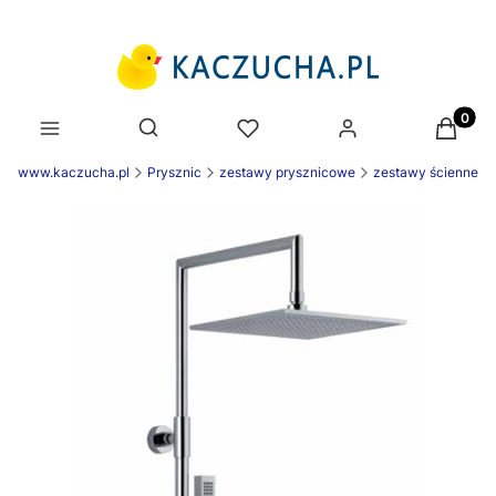
Produk
Otwórz wyszukiwarkę
nek www.kaczucha.pl
Prysznic
zestawy prysznicowe
zestawy ścienne