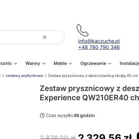
Wyczyść
Szukaj
info@kaczucha.pl
+48 780 790 346
ysznic
Wanny
Meble
Ogrzewanie
Instalacj
e
zestawy podtynkowe
Zestaw prysznicowy z deszczownicą okrąłą 40 c
Zestaw prysznicowy z des
Experience QW210ER40 c
Czas wysyłki:
48 godzin
2 329,56 zł
2 876,00 zł