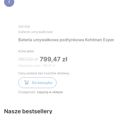
QW185E
baterie umywalkowe
Bateria umywalkowa podtynkowa Kohlman Expe
KOHLMAN
799,47 zł
987,00 zł
Najniższa cena:
799,47 zł
Ceny podane bez kosztów dostawy.
Do koszyka
Dostępność:
zapytaj w sklepie
Nasze bestsellery