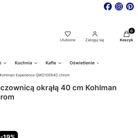
Produkt
Ulubione
Zaloguj się
Koszyk
e
Kuchnia
Kafle
Oświetlenie
m Kohlman Experience QW210ER40 chrom
zczownicą okrąłą 40 cm Kohlman
hrom
-19%