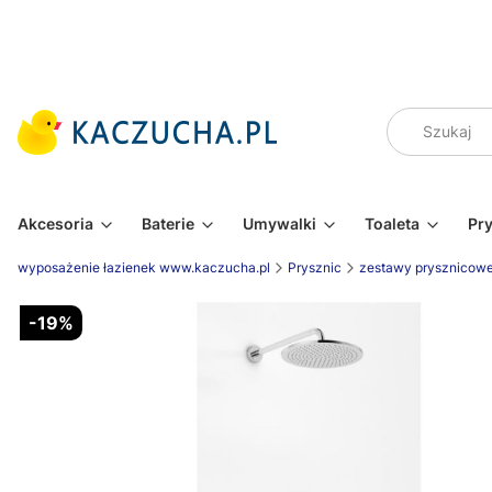
Akcesoria
Baterie
Umywalki
Toaleta
Pr
wyposażenie łazienek www.kaczucha.pl
Prysznic
zestawy prysznicow
-19%