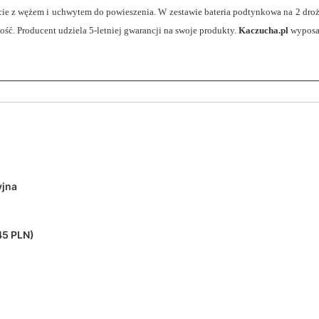
ie z wężem i uchwytem do powieszenia. W zestawie bateria podtynkowa na 2 droż
ość. Producent udziela 5-letniej gwarancji na swoje produkty.
Kaczucha.pl
wyposaż
yjna
45 PLN)