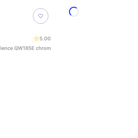
5.00
rience QW185E chrom