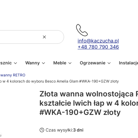
Wyczyść
Szukaj
info@kaczucha.pl
+48 780 790 346
ysznic
Wanny
Meble
Ogrzewanie
Instalacj
wanny RETRO
 łap w 4 kolorach do wyboru Besco Amelia Glam #WKA-190+GZW złoty
Złota wanna wolnostojąca 
kształcie lwich łap w 4 ko
#WKA-190+GZW złoty
Czas wysyłki:
3 dni