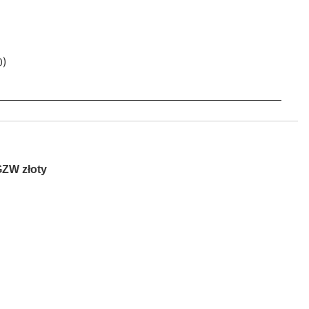
0)
GZW złoty