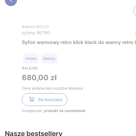
Balexim 803 CC
syfony RETRO
Syfon wannowy retro klick klack do wanny retr
chrom
bronzo
BALEXIM
Cena
680,00 zł
Ceny podane bez kosztów dostawy.
Do koszyka
Dostępność:
produkt na zamówienie
Nasze bestsellery