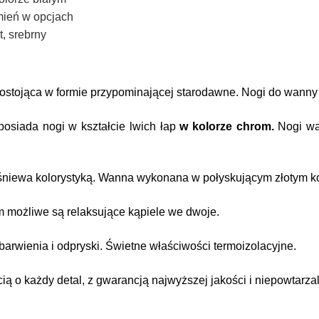
zmień w opcjach
t, srebrny
stojąca w formie przypominającej starodawne. Nogi do wanny w 
siada nogi w kształcie lwich łap
w kolorze chrom.
Nogi wan
śniewa kolorystyką. Wanna wykonana w połyskującym złotym ko
 możliwe są relaksujące kąpiele we dwoje.
barwienia i odpryski. Świetne właściwości termoizolacyjne.
ią o każdy detal, z gwarancją najwyższej jakości i niepowtarza