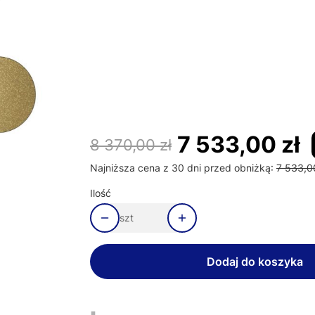
Wybierz wariant produktu:
Poszczególne warianty mogą różnić się ceną
nóżki
Opcjonalne
Wybierz
7 533,00 zł
8 370,00 zł
Najniższa cena z 30 dni przed obniżką:
7 533,0
Ilość
szt
Dodaj do koszyka