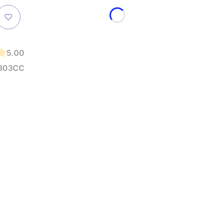
5.00
o 803CC