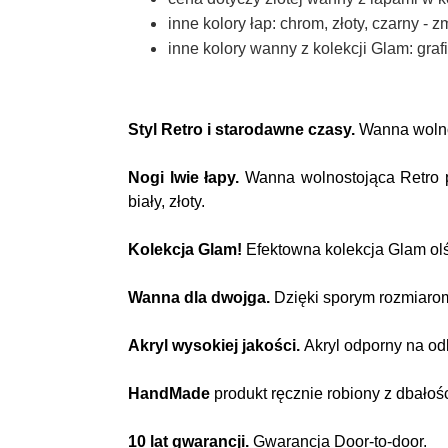
inne kolory łap: chrom, złoty, czarny - 
inne kolory wanny z kolekcji Glam: grafi
Styl Retro i starodawne czasy.
Wanna wolno
Nogi lwie łapy.
Wanna wolnostojąca Retro po
biały, złoty.
Kolekcja Glam!
Efektowna kolekcja Glam ol
Wanna dla dwojga.
Dzięki sporym rozmiarom
Akryl wysokiej jakości.
Akryl odporny na od
HandMade
produkt ręcznie robiony z dbałośc
10 lat gwarancji.
Gwarancja Door-to-door.