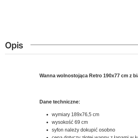
Opis
Wanna wolnostojąca Retro 190x77 cm z b
Dane techniczne:
wymiary 189x76,5 cm
wysokość 69 cm
syfon należy dokupić osobno
cena dotyczy złotej wanny z łapami w k