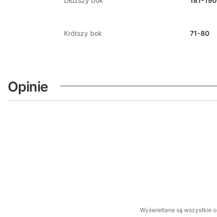
Dłuższy bok
181-190
Krótszy bok
71-80
Opinie
Wyświetlane są wszystkie op