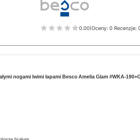
0.00
(Oceny: 0 Recenzje: 
iałymi nogami lwimi łapami Besco Amelia Glam #WKA-190+
olorze białym