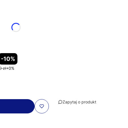
-10%
0 zł
+0%
Zapytaj o produkt