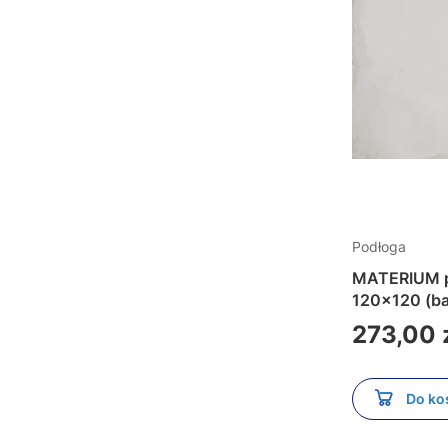
Podłoga
MATERIUM p
120x120 (b
Cena
273,00 
Do ko