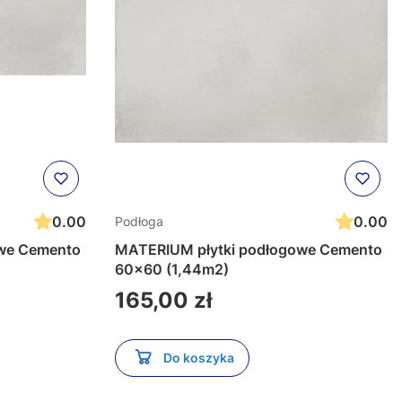
0.00
0.00
Podłoga
we Cemento
MATERIUM płytki podłogowe Cemento
60x60 (1,44m2)
Cena
165,00 zł
Do koszyka