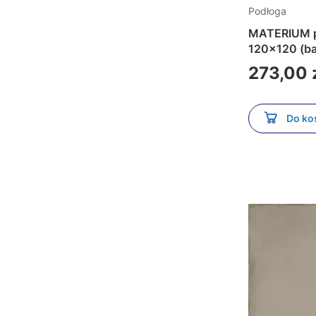
Podłoga
MATERIUM p
120x120 (b
Cena
273,00 
Do ko