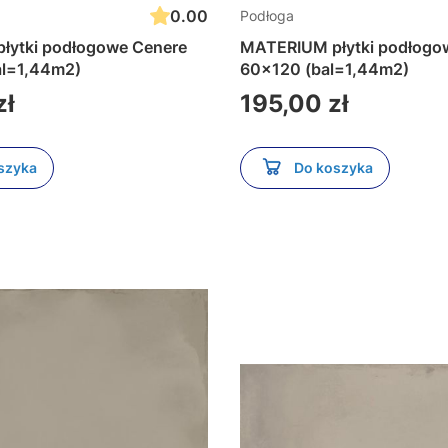
0.00
Podłoga
łytki podłogowe Cenere
MATERIUM płytki podłogo
al=1,44m2)
60x120 (bal=1,44m2)
Cena
zł
195,00 zł
szyka
Do koszyka