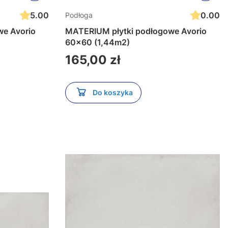
5.00
0.00
Podłoga
we Avorio
MATERIUM płytki podłogowe Avorio
60x60 (1,44m2)
Cena
165,00 zł
Do koszyka