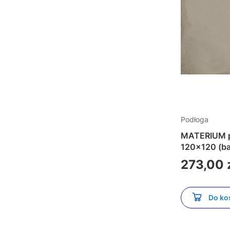
Podłoga
MATERIUM pł
120x120 (b
Cena
273,00 
Do ko