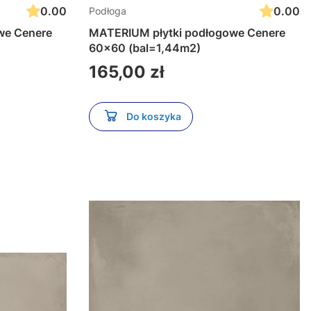
0.00
0.00
Podłoga
we Cenere
MATERIUM płytki podłogowe Cenere
60x60 (bal=1,44m2)
Cena
165,00 zł
Do koszyka