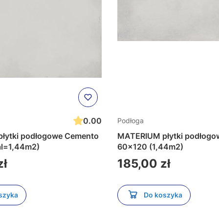
0.00
Podłoga
łytki podłogowe Cemento
MATERIUM płytki podłogo
al=1,44m2)
60x120 (1,44m2)
Cena
zł
185,00 zł
szyka
Do koszyka