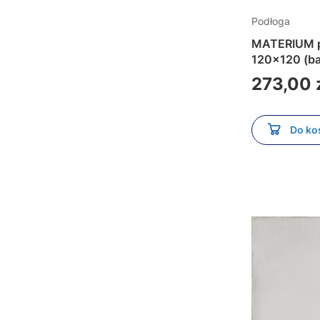
Podłoga
MATERIUM pł
120x120 (b
Cena
273,00 
Do ko