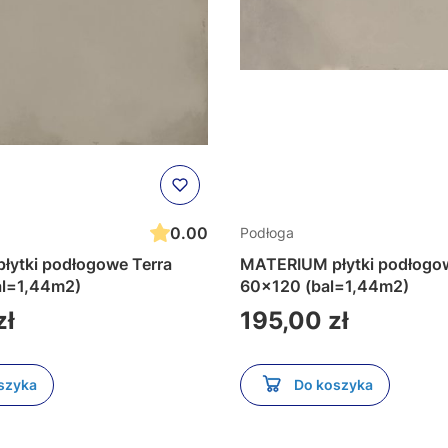
0.00
Podłoga
ytki podłogowe Terra
MATERIUM płytki podłogow
al=1,44m2)
60x120 (bal=1,44m2)
Cena
zł
195,00 zł
szyka
Do koszyka