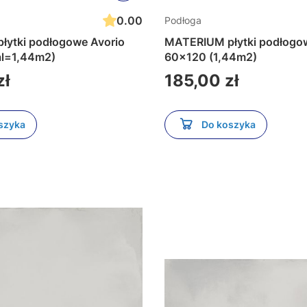
0.00
Podłoga
ytki podłogowe Avorio
MATERIUM płytki podłogo
al=1,44m2)
60x120 (1,44m2)
Cena
zł
185,00 zł
szyka
Do koszyka