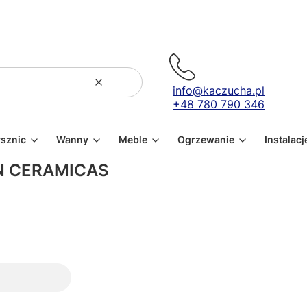
Wyczyść
Szukaj
info@kaczucha.pl
+48 780 790 346
ysznic
Wanny
Meble
Ogrzewanie
Instalacj
 CERAMICAS
oduktów