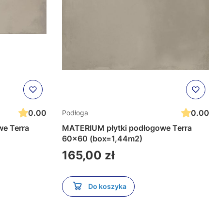
0.00
0.00
Podłoga
e Terra
MATERIUM płytki podłogowe Terra
60x60 (box=1,44m2)
Cena
165,00 zł
Do koszyka