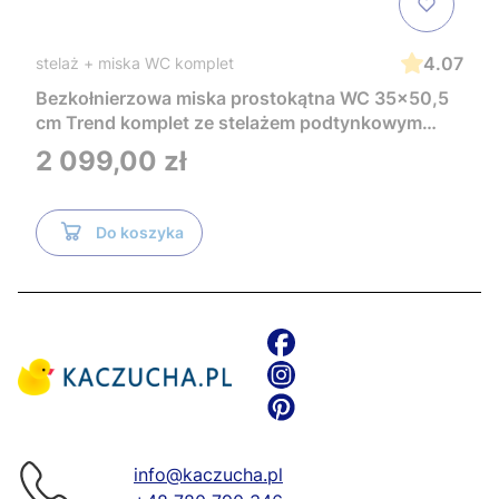
4.07
stelaż + miska WC komplet
Bezkołnierzowa miska prostokątna WC 35x50,5
cm Trend komplet ze stelażem podtynkowym
Tece i czarnym przyciskiem TeceNow
Cena
2 099,00 zł
TR2216+Tece
Do koszyka
info@kaczucha.pl