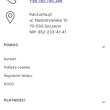
+48 780 790 346
Kaczucha.pl
ul. Nadodrzańska 10
70-034 Szczecin
NIP: 852-233-41-41
Linki w stopce
POMOC
Kontakt
Polityka cookies
Regulamin sklepu
RODO
PŁATNOŚCI