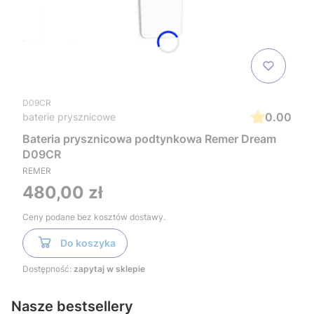
D09CR
0.00
baterie prysznicowe
Bateria prysznicowa podtynkowa Remer Dream
D09CR
REMER
Cena
480,00 zł
Ceny podane bez kosztów dostawy.
Do koszyka
Dostępność:
zapytaj w sklepie
Nasze bestsellery