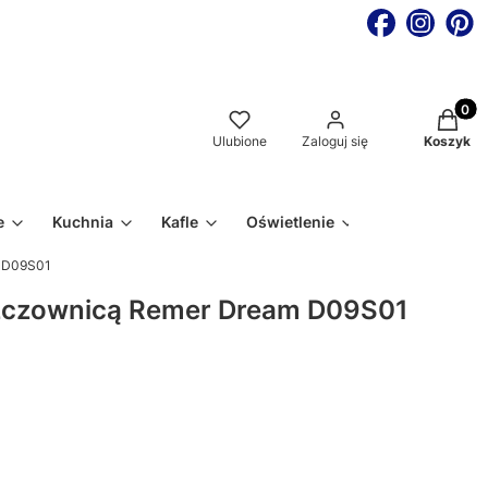
Produkt
Ulubione
Zaloguj się
Koszyk
e
Kuchnia
Kafle
Oświetlenie
m D09S01
szczownicą Remer Dream D09S01