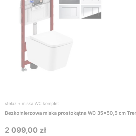
stelaż + miska WC komplet
Bezkołnierzowa miska prostokątna WC 35x50,5 cm Tre
Cena
2 099,00 zł