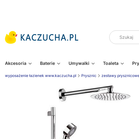
Akcesoria
Baterie
Umywalki
Toaleta
Pr
wyposażenie łazienek www.kaczucha.pl
Prysznic
zestawy prysznicow