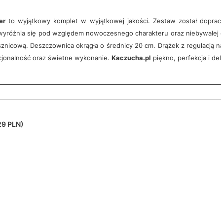
er
to wyjątkowy komplet w wyjątkowej jakości. Zestaw został dopr
wyróżnia się pod względem nowoczesnego charakteru oraz niebywałej 
nicową. Deszczownica okrągła o średnicy 20 cm. Drążek z regulacją na
cjonalność oraz świetne wykonanie.
Kaczucha.pl
piękno, perfekcja i del
29 PLN)