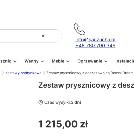
Wyczyść
Szukaj
info@kaczucha.pl
+48 780 790 346
ysznic
Wanny
Meble
Ogrzewanie
Instalacj
e
zestawy podtynkowe
Zestaw prysznicowy z deszczownicą Remer Drea
Zestaw prysznicowy z de
Czas wysyłki:
3 dni
1 215,00 zł
Cena