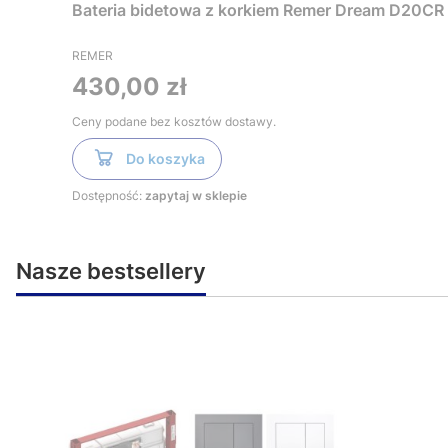
Bateria bidetowa z korkiem Remer Dream D20CR
REMER
Cena
430,00 zł
Ceny podane bez kosztów dostawy.
Do koszyka
Dostępność:
zapytaj w sklepie
Nasze bestsellery