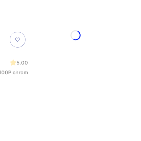
5.00
B100P chrom