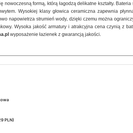
ę nowoczesną formą, którą łagodzą delikatne kształty. Bateria
wytem. Wysokiej klasy głowica ceramiczna zapewnia płynną
kowo napowietrza strumień wody, dzięki czemu można ogranicz
owy. Wysoka jakość armatury i atrakcyjna cena czynią z bate
a.pl
wyposażenie łazienek z gwarancją jakości.
kowa
29 PLN)