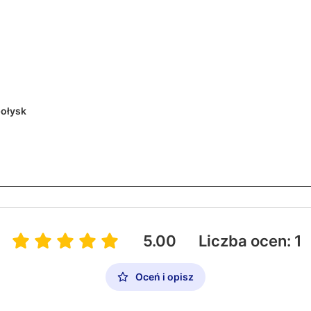
ołysk
5.00
Liczba ocen: 1
Oceń i opisz