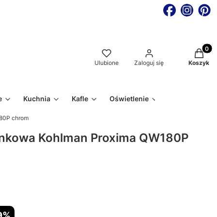
Produkt
Ulubione
Zaloguj się
Koszyk
e
Kuchnia
Kafle
Oświetlenie
80P chrom
ynkowa Kohlman Proxima QW180P
9%