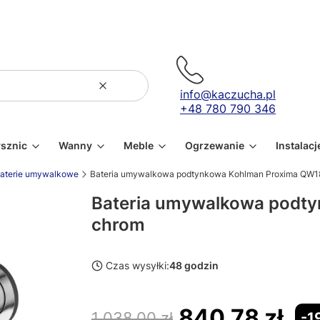
Wyczyść
Szukaj
info@kaczucha.pl
+48 780 790 346
ysznic
Wanny
Meble
Ogrzewanie
Instalacj
aterie umywalkowe
Bateria umywalkowa podtynkowa Kohlman Proxima QW1
Bateria umywalkowa podt
chrom
Czas wysyłki:
48 godzin
840,78 zł
1 038,00 zł
-1