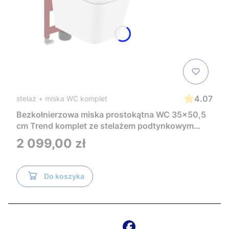
4.07
stelaż + miska WC komplet
Bezkołnierzowa miska prostokątna WC 35x50,5
cm Trend komplet ze stelażem podtynkowym
Tece i czarnym przyciskiem TeceNow
Cena
2 099,00 zł
TR2216+Tece
Do koszyka