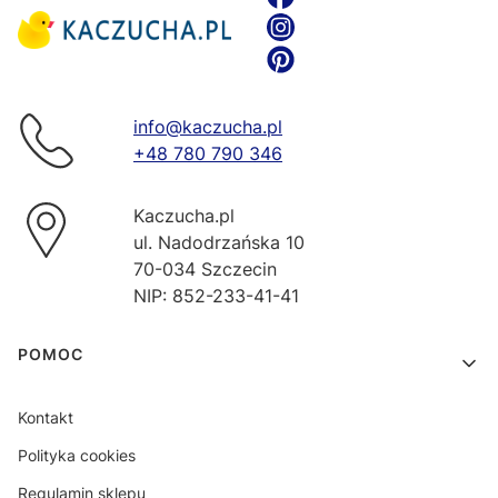
info@kaczucha.pl
+48 780 790 346
Kaczucha.pl
ul. Nadodrzańska 10
70-034 Szczecin
NIP: 852-233-41-41
Linki w stopce
POMOC
Kontakt
Polityka cookies
Regulamin sklepu