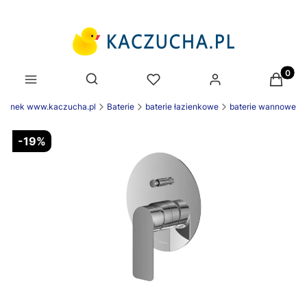
Produk
Otwórz wyszukiwarkę
zienek www.kaczucha.pl
Baterie
baterie łazienkowe
baterie wannowe
-19%