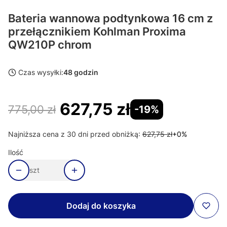
Bateria wannowa podtynkowa 16 cm z
przełącznikiem Kohlman Proxima
QW210P chrom
Czas wysyłki:
48 godzin
627,75 zł
775,00 zł
-19%
Najniższa cena z 30 dni przed obniżką:
627,75 zł
+0%
Ilość
szt
Dodaj do koszyka