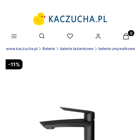
Produk
Otwórz wyszukiwarkę
nek www.kaczucha.pl
Baterie
baterie łazienkowe
baterie umywalkowe
-11%