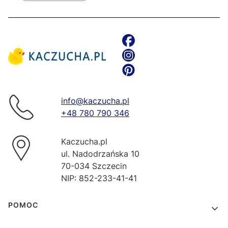
info@kaczucha.pl
+48 780 790 346
Kaczucha.pl
ul. Nadodrzańska 10
70-034 Szczecin
NIP: 852-233-41-41
Linki w stopce
POMOC