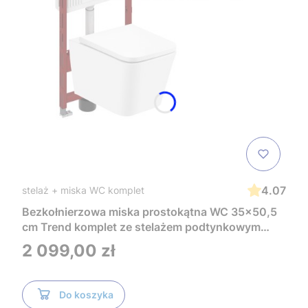
4.07
stelaż + miska WC komplet
Bezkołnierzowa miska prostokątna WC 35x50,5
cm Trend komplet ze stelażem podtynkowym
Tece i czarnym przyciskiem TeceNow
Cena
2 099,00 zł
TR2216+Tece
Do koszyka