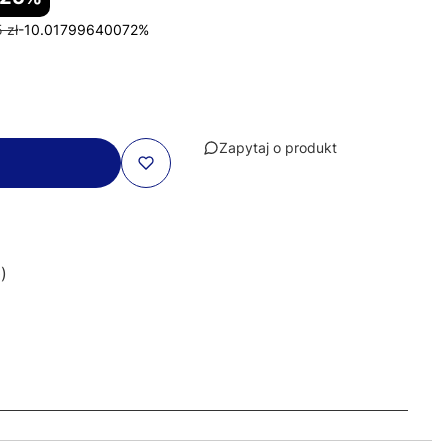
 zł
-10.01799640072%
Zapytaj o produkt
)