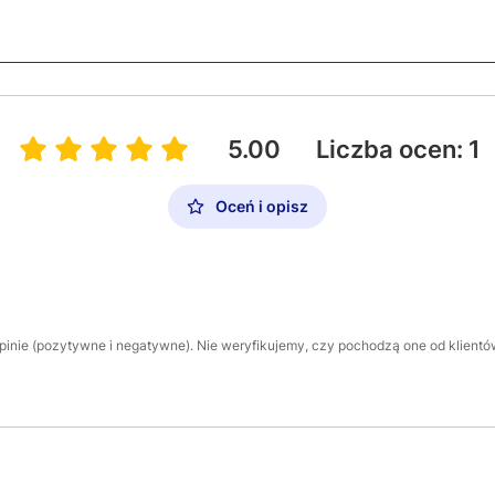
5.00
Liczba ocen: 1
Oceń i opisz
inie (pozytywne i negatywne). Nie weryfikujemy, czy pochodzą one od klientów,