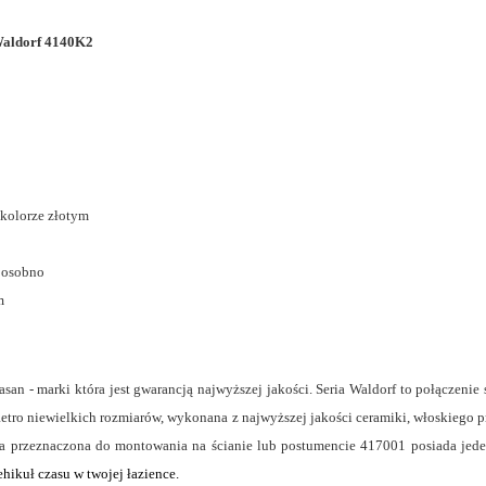
Waldorf 4140K2
 kolorze złotym
 osobno
m
san - marki która jest gwarancją najwyższej jakości. Seria Waldorf to połączeni
tro niewielkich rozmiarów, wykonana z najwyższej jakości ceramiki, włoskiego
a przeznaczona do montowania na ścianie lub postumencie 417001 posiada jeden 
hikuł czasu w twojej łazience.