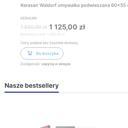
Kerasan Waldorf umywalka podwieszana 60x55
KERASAN
1 125,00 zł
1 500,00 zł
Najniższa cena:
1 250,25 zł
Ceny podane bez kosztów dostawy.
Do koszyka
Dostępność:
zapytaj w sklepie
Nasze bestsellery