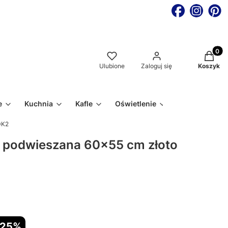
Produkt
Ulubione
Zaloguj się
Koszyk
e
Kuchnia
Kafle
Oświetlenie
0K2
 podwieszana 60x55 cm złoto
-25%