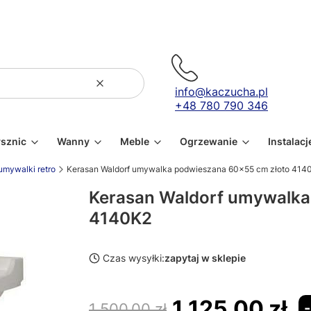
Wyczyść
Szukaj
info@kaczucha.pl
+48 780 790 346
ysznic
Wanny
Meble
Ogrzewanie
Instalacj
umywalki retro
Kerasan Waldorf umywalka podwieszana 60x55 cm złoto 414
Kerasan Waldorf umywalka
4140K2
Czas wysyłki:
zapytaj w sklepie
1 125,00 zł
1 500,00 zł