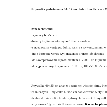
Umywalka podwieszana 60x55 cm biała złoto Kerasan 
Dane techniczne:
- wymiary 60x55 cm
- baterię i syfon należy wybrać i kupić osobno
- sprzedawana wersja produktu: wersje z wykończeniami w
- inne dostępne wersje wykończenia: bronzo lub chromie
- do skompletowania z postumentem 417001 - do kupienia
- dostępna w innych wymiarach 150x55, 100x55, 80x55 c
Umywalka 60x55 cm znanej i cenionej włoskiej firmy Kera
technicznych. Umywalka 60x55 cm podwieszana w stylu Re
Idealna do niewielkich, ale stylowych łazienek. Umywalk
przystosować ją do baterii trzyotworowej.
Kaczucha.pl
- we